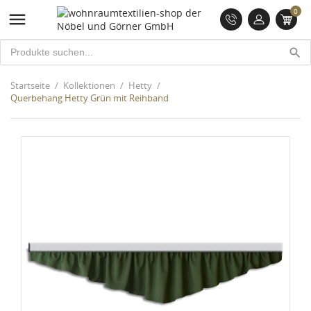
0

search
Startseite
Kollektionen
Hetty
Querbehang Hetty Grün mit Reihband