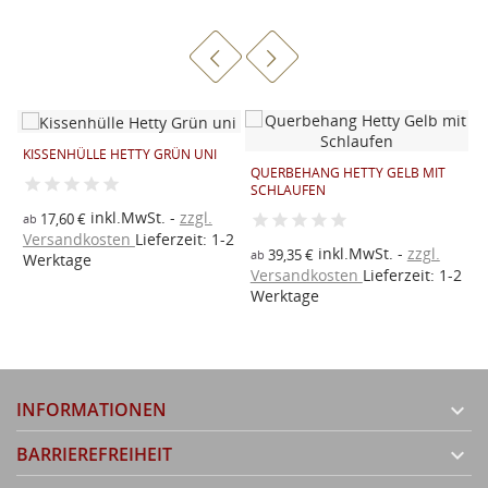
KISSENHÜLLE HETTY GRÜN UNI
QUERBEHANG HETTY GELB MIT
S
SCHLAUFEN
K
inkl.MwSt.
zzgl.
17,60 €
ab
Versandkosten
Lieferzeit: 1-2
inkl.MwSt.
zzgl.
39,35 €
2
ab
Werktage
2
Versandkosten
Lieferzeit: 1-2
V
Werktage
W
INFORMATIONEN

BARRIEREFREIHEIT
