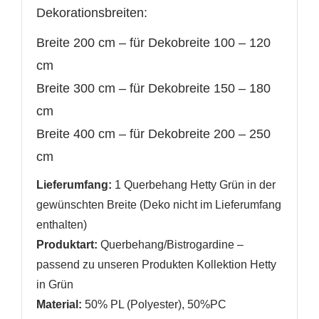
ANMELDEN
Dekorationsbreiten:
Name der Wunschliste
Breite 200 cm – für Dekobreite 100 – 120
AUF MEINE WUNSCHLISTE
Sie müssen angemeldet sein, um Artikel Ihrer
Wunschliste hinzufügen zu können.
cm
Neue Liste anlegen
add_circle_outline
Breite 300 cm – für Dekobreite 150 – 180
cm
Anmelden
Wunschliste
erstellen
Breite 400 cm
–
für Dekobreite 200 – 250
cm
Lieferumfang:
1 Querbehang Hetty Grün in der
gewünschten Breite (Deko nicht im Lieferumfang
enthalten)
Produktart:
Querbehang/Bistrogardine –
passend zu unseren Produkten Kollektion Hetty
in Grün
Material:
50% PL (Polyester)
, 50%PC