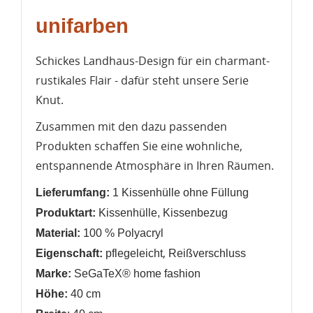
unifarben
Schickes Landhaus-Design für ein charmant-
rustikales Flair - dafür steht unsere Serie
Knut.
Zusammen mit den dazu passenden
WUNSCHLISTE ERSTELLEN
Produkten schaffen Sie eine wohnliche,
ANMELDEN
entspannende Atmosphäre in Ihren Räumen.
Name der Wunschliste
AUF MEINE WUNSCHLISTE
Lieferumfang:
1 Kissenhülle ohne Füllung
Sie müssen angemeldet sein, um Artikel Ihrer
Wunschliste hinzufügen zu können.
Produktart:
Kissenhülle, Kissenbezug
Neue Liste anlegen
add_circle_outline
Material:
100 % Polyacryl
,
Eigenschaft:
pflegeleicht
Reißverschluss
Anmelden
Wunschliste
Marke:
SeGaTeX® home fashion
erstellen
Höhe:
40 cm