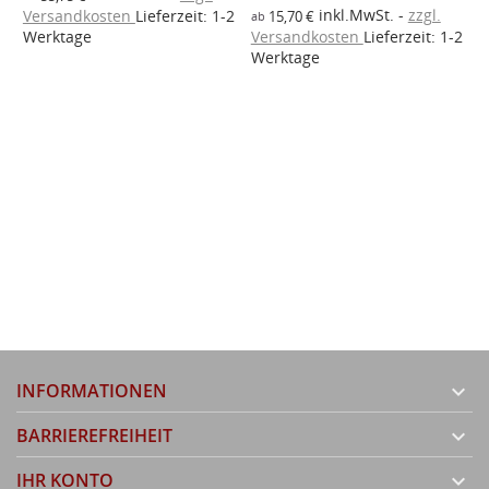
inkl.MwSt.
zzgl.
2
Versandkosten
Lieferzeit: 1-2
15,70 €
ab
W
Werktage
Versandkosten
Lieferzeit: 1-2
Werktage
INFORMATIONEN

BARRIEREFREIHEIT

IHR KONTO
