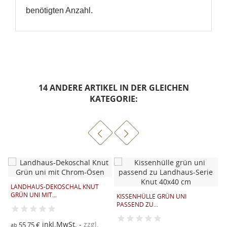
benötigten Anzahl.
14 ANDERE ARTIKEL IN DER GLEICHEN
KATEGORIE:
LANDHAUS-DEKOSCHAL KNUT
M
GRÜN UNI MIT...
KISSENHÜLLE GRÜN UNI
PASSEND ZU...
2
inkl.MwSt.
zzgl.
55,75 €
ab
V