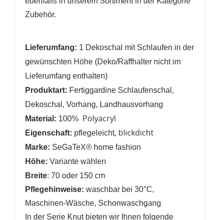
AUF MEINE WUNSCHLISTE
ebenfalls in unserem Sortiment in der Kategorie
Sie müssen angemeldet sein, um Artikel Ihrer
Wunschliste hinzufügen zu können.
Zubehör.
Neue Liste anlegen
add_circle_outline
Lieferumfang:
1
Dekoschal mit Schlaufen in der
Anmelden
Wunschliste
erstellen
gewünschten Höhe (Deko/Raffhalter nicht im
Lieferumfang enthalten)
Produktart:
Fertiggardine Schlaufenschal,
Dekoschal, Vorhang, Landhausvorhang
Polyacryl
Material:
100%
, blickdicht
Eigenschaft:
pflegeleicht
Marke:
SeGaTeX® home fashion
Höhe:
Variante wählen
Breite
: 70 oder 150 cm
Pflegehinweise:
waschbar bei 30°C,
Maschinen-Wäsche, Schonwaschgang
In der Serie Knut bieten wir Ihnen folgende