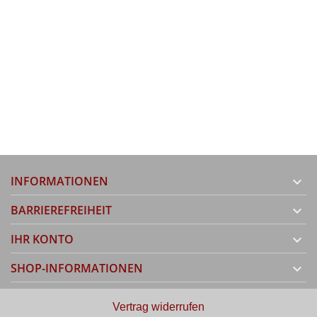
INFORMATIONEN

BARRIEREFREIHEIT

IHR KONTO

SHOP-INFORMATIONEN

Vertrag widerrufen