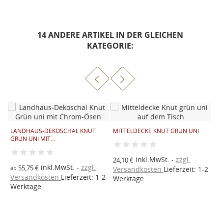
14 ANDERE ARTIKEL IN DER GLEICHEN
KATEGORIE:
LANDHAUS-DEKOSCHAL KNUT
MITTELDECKE KNUT GRÜN UNI
1
GRÜN UNI MIT...
P
inkl.MwSt.
zzgl.
24,10 €
inkl.MwSt.
zzgl.
55,75 €
9
ab
Versandkosten
Lieferzeit: 1-2
Versandkosten
Lieferzeit: 1-2
V
Werktage
2
Werktage
W