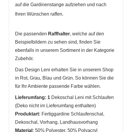
auf die Gardinenstange aufziehen und nach
Ihren Wünschen raffen.
WUNSCHLISTE ERSTELLEN
ANMELDEN
Die passenden
Raffhalter
, welche auf den
Name der Wunschliste
AUF MEINE WUNSCHLISTE
Sie müssen angemeldet sein, um Artikel Ihrer
Beispielbildern zu sehen sind, finden Sie
Wunschliste hinzufügen zu können.
ebenfalls in unserem Sortiment in der Kategorie
Neue Liste anlegen
add_circle_outline
Zubehör.
Anmelden
Wunschliste
Das Design Leni erhalten Sie in unserem Shop
erstellen
in Rot, Grau, Blau und Grün. So können Sie die
für Ihr Ambiente passende Farbe wählen.
Lieferumfang: 1
Dekoschal Leni
mit Schlaufen
(Deko nicht im Lieferumfang enthalten)
Produktart:
Fertiggardine Schlaufenschal,
Dekoschal, Vorhang, Landhausvorhang
Material:
50% Polyester, 50% Polyacryl