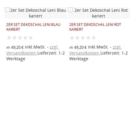
K
4
2ER SET DEKOSCHAL LENI BLAU
2ER SET DEKOSCHAL LENI ROT
KARIERT
KARIERT
a
inkl.MwSt.
zzgl.
inkl.MwSt.
zzgl.
49,20 €
49,20 €
ab
ab
V
2
Versandkosten
Lieferzeit: 1-2
Versandkosten
Lieferzeit: 1-2
W
Werktage
Werktage