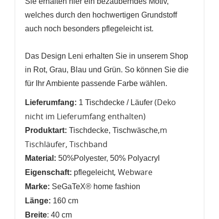
ANMELDEN
Sie erhalten hier ein bezauberndes Motiv,
welches durch den hochwertigen Grundstoff
Name der Wunschliste
AUF MEINE WUNSCHLISTE
Sie müssen angemeldet sein, um Artikel Ihrer
auch noch besonders pflegeleicht ist.
Wunschliste hinzufügen zu können.
Neue Liste anlegen
add_circle_outline
Das Design Leni erhalten Sie in unserem Shop
in Rot, Grau, Blau und Grün. So können Sie die
Anmelden
Wunschliste
erstellen
für Ihr Ambiente passende Farbe wählen.
(Deko
Lieferumfang:
1 Tischdecke / Läufer
nicht im Lieferumfang enthalten)
,m
Produktart:
Tischdecke, Tischwäsche
Tischläufer, Tischband
Material:
50%Polyester, 50% Polyacryl
, Webware
Eigenschaft:
pflegeleicht
Marke:
SeGaTeX® home fashion
Länge:
160 cm
Breite
: 40 cm