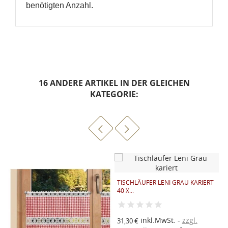
benötigten Anzahl.
16 ANDERE ARTIKEL IN DER GLEICHEN
KATEGORIE:
TISCHLÄUFER LENI GRAU KARIERT
40 X...
S
K
2
inkl.MwSt.
zzgl.
31,30 €