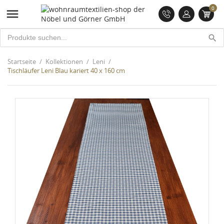
0

search
Startseite
Kollektionen
Leni
Tischläufer Leni Blau kariert 40 x 160 cm