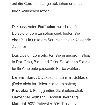
auf die Gardinenstange aufziehen und nach
Ihren Wünschen raffen.
WUNSCHLISTE ERSTELLEN
ANMELDEN
Die passenden
Raffhalter
, welche auf den
Name der Wunschliste
AUF MEINE WUNSCHLISTE
Sie müssen angemeldet sein, um Artikel Ihrer
Beispielbildern zu sehen sind, finden Sie
Wunschliste hinzufügen zu können.
ebenfalls in unserem Sortiment in der Kategorie
Neue Liste anlegen
add_circle_outline
Zubehör.
Anmelden
Wunschliste
Das Design Leni erhalten Sie in unserem Shop
erstellen
in Rot, Grau, Blau und Grün. So können Sie die
für Ihr Ambiente passende Farbe wählen.
Lieferumfang: 1
Dekoschal Leni
mit Schlaufen
(Deko nicht im Lieferumfang enthalten)
Produktart:
Fertiggardine Schlaufenschal,
Dekoschal, Vorhang, Landhausvorhang
Material:
50% Polyester, 50% Polyacryl