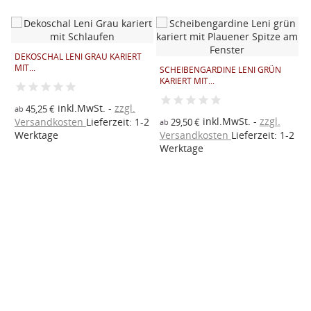
DEKOSCHAL LENI GRAU KARIERT
MIT...
SCHEIBENGARDINE LENI GRÜN
S
KARIERT MIT...
K
inkl.MwSt.
zzgl.
45,25 €
ab
inkl.MwSt.
zzgl.
2
Versandkosten
Lieferzeit: 1-2
29,50 €
ab
a
Werktage
Versandkosten
Lieferzeit: 1-2
V
Werktage
W