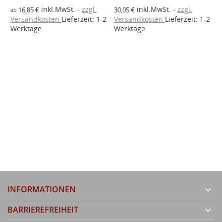
inkl.MwSt.
zzgl.
inkl.MwSt.
zzgl.
16,85 €
30,05 €
ab
Versandkosten
Lieferzeit: 1-2
Versandkosten
Lieferzeit: 1-2
a
2
Werktage
Werktage
V
W
INFORMATIONEN

BARRIEREFREIHEIT
