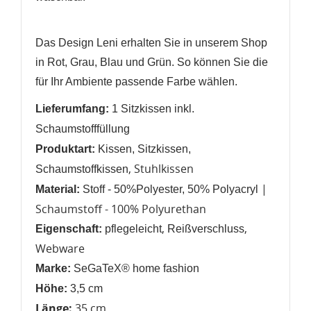
WUNSCHLISTE ERSTELLEN
ANMELDEN
Name der Wunschliste
Das Design Leni erhalten Sie in unserem Shop
AUF MEINE WUNSCHLISTE
Sie müssen angemeldet sein, um Artikel Ihrer
in Rot, Grau, Blau und Grün. So können Sie die
Wunschliste hinzufügen zu können.
für Ihr Ambiente passende Farbe wählen.
Neue Liste anlegen
add_circle_outline
Lieferumfang:
1 Sitzkissen inkl.
Anmelden
Wunschliste
erstellen
Schaumstofffüllung
Produktart:
Kissen, Sitzkissen,
, Stuhlkissen
Schaumstoffkissen
|
Material:
Stoff -
50%Polyester, 50% Polyacryl
Schaumstoff - 100% Polyurethan
,
,
Eigenschaft:
pflegeleicht
Reißverschluss
Webware
Marke:
SeGaTeX® home fashion
Höhe:
3
,5 cm
Länge:
35 cm