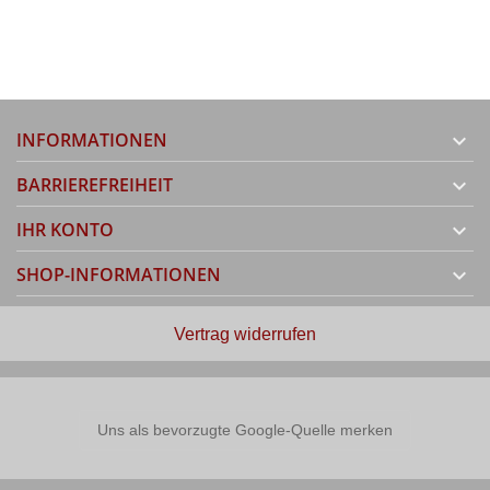
INFORMATIONEN

BARRIEREFREIHEIT

IHR KONTO

SHOP-INFORMATIONEN

Vertrag widerrufen
Uns als bevorzugte Google-Quelle merken