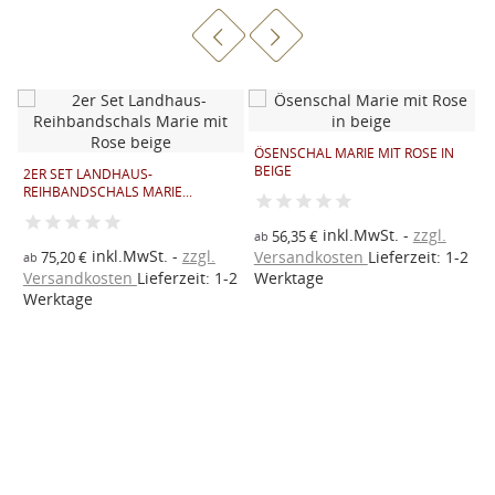
ÖSENSCHAL MARIE MIT ROSE IN
2
BEIGE
B
2ER SET LANDHAUS-
REIHBANDSCHALS MARIE...
inkl.MwSt.
zzgl.
56,35 €
1
ab
inkl.MwSt.
zzgl.
2
Versandkosten
Lieferzeit: 1-2
V
75,20 €
ab
Versandkosten
Lieferzeit: 1-2
Werktage
W
Werktage