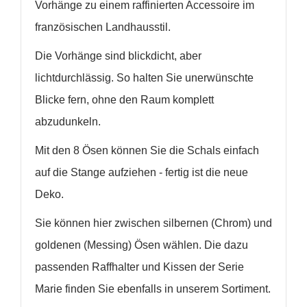
Vorhänge zu einem raffinierten Accessoire im
französischen Landhausstil.
Die Vorhänge sind blickdicht, aber
WUNSCHLISTE ERSTELLEN
lichtdurchlässig. So halten Sie unerwünschte
ANMELDEN
Blicke fern, ohne den Raum komplett
Name der Wunschliste
AUF MEINE WUNSCHLISTE
Sie müssen angemeldet sein, um Artikel Ihrer
abzudunkeln.
Wunschliste hinzufügen zu können.
Neue Liste anlegen
add_circle_outline
Mit den 8 Ösen können Sie die Schals einfach
auf die Stange aufziehen - fertig ist die neue
Anmelden
Wunschliste
erstellen
Deko.
Sie können hier zwischen silbernen (Chrom) und
goldenen (Messing) Ösen wählen. Die dazu
passenden Raffhalter und Kissen der Serie
Marie finden Sie ebenfalls in unserem Sortiment.