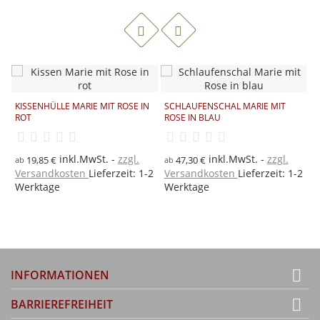
KISSENHÜLLE MARIE MIT ROSE IN
SCHLAUFENSCHAL MARIE MIT
ROT
ROSE IN BLAU
2
R
inkl.MwSt.
zzgl.
inkl.MwSt.
zzgl.
19,85 €
47,30 €
ab
ab
2
Versandkosten
Lieferzeit: 1-2
Versandkosten
Lieferzeit: 1-2
a
Werktage
Werktage
V
W

INFORMATIONEN

BARRIEREFREIHEIT