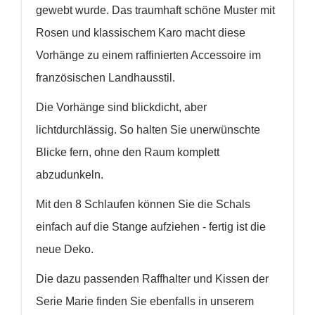
WUNSCHLISTE ERSTELLEN
gewebt wurde. Das traumhaft schöne Muster mit
ANMELDEN
Rosen und klassischem Karo macht diese
Name der Wunschliste
AUF MEINE WUNSCHLISTE
Sie müssen angemeldet sein, um Artikel Ihrer
Vorhänge zu einem raffinierten Accessoire im
Wunschliste hinzufügen zu können.
französischen Landhausstil.
add_circle_outline
Neue Liste anlegen
Die Vorhänge sind blickdicht, aber
Anmelden
Wunschliste
lichtdurchlässig. So halten Sie unerwünschte
erstellen
Blicke fern, ohne den Raum komplett
abzudunkeln.
Mit den 8 Schlaufen können Sie die Schals
einfach auf die Stange aufziehen - fertig ist die
neue Deko.
Die dazu passenden Raffhalter und Kissen der
Serie Marie finden Sie ebenfalls in unserem