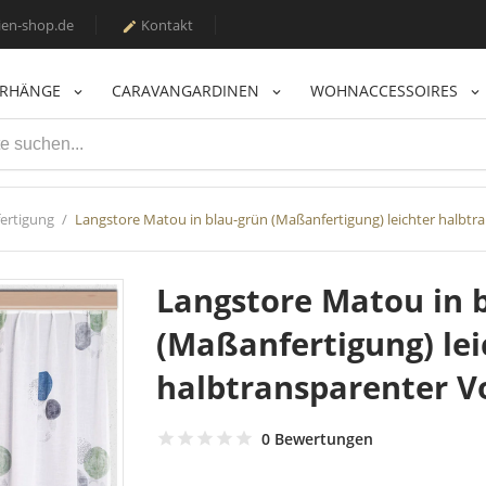
en-shop.de
Kontakt

ORHÄNGE
CARAVANGARDINEN
WOHNACCESSOIRES
ertigung
Langstore Matou in blau-grün (Maßanfertigung) leichter halbt
Langstore Matou in 
(Maßanfertigung) lei
halbtransparenter V
0 Bewertungen