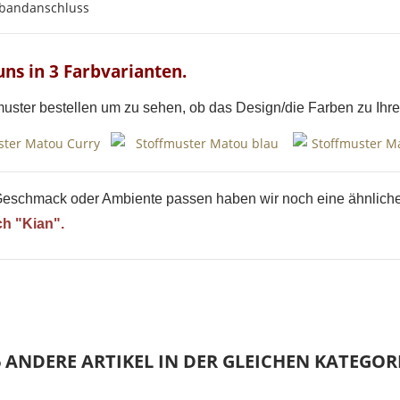
Anmelden
ibandanschluss
Wunschliste
erstellen
uns in 3 Farbvarianten.
muster bestellen um zu sehen, ob das Design/die Farben zu Ih
m Geschmack oder Ambiente passen haben wir noch eine ähnliche
h "Kian".
6 ANDERE ARTIKEL IN DER GLEICHEN KATEGORI