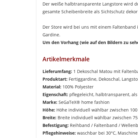
Der weiße halbtransparente Langstore wird d
gesamte Scheibenbreite als Sichtschutz dekori
Der Store wird bei uns mit einem Faltenband i
Gardine.
Um den Vorhang (wie auf den Bildern zu sehen
Artikelmerkmale
Lieferumfang:
1 Dekoschal Matou mit Faltenb
Produktart:
Fertiggardine, Dekoschal, Langst
Material:
100% Polyester
W
Eigenschaft:
pflegeleicht, halbtransparent, al
A
Marke:
SeGaTeX® home fashion
Na
A
Höhe:
Höhe individuell wählbar zwischen 10
Sie
Breite:
Breite individuell wählbar zwischen 
kö
Befestigung:
Reihband / Faltenband / Wellen
Pflegehinweise:
waschbar bei 30°C, Maschin