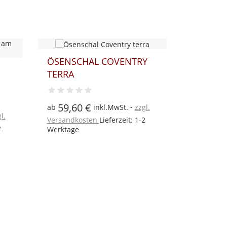
ÖSENSCHAL COVENTRY
RABATT
LANGST
TERRA
CURRY..
59,60 €
ab
inkl.MwSt.
zzgl.
31,40
l.
ab
Versandkosten
Lieferzeit: 1-2
2
Versandk
Werktage
Werktage