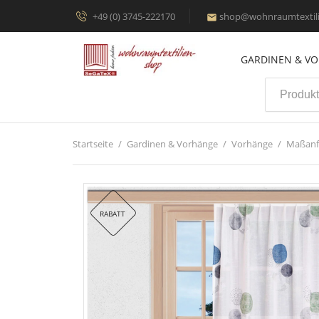
+49 (0) 3745-222170
shop@wohnraumtextili

GARDINEN & V
Startseite
Gardinen & Vorhänge
Vorhänge
Maßanf
RABATT