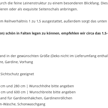
urch die feine Leinenstruktur zu einem besonderen Blickfang. Di
eren oder als exquisite Seitenschals anbringen.
m Reihverhältnis 1 zu 1,5 ausgestattet, außerdem sorgt das unten 
) schön in Falten legen zu können, empfehlen wir circa das 1,5-f
and in der gewünschten Größe (Deko nicht im Lieferumfang enthal
ore, Gardine, Vorhang
UNSCHLISTE ERSTELLEN
s Sichtschutz geeignet
NMELDEN
me der Wunschliste
UF MEINE WUNSCHLISTE
0 cm und 280 cm | Wunschhöhe bitte angeben
 müssen angemeldet sein, um Artikel Ihrer Wunschliste hinzufügen zu
75 cm und 600 cm | Wunschbreite bitte angeben
nnen.
band für Gardinenhäkchen, Gardinenröllchen
Neue Liste anleg
add_circle_outline
en-Wäsche, Schonwaschgang