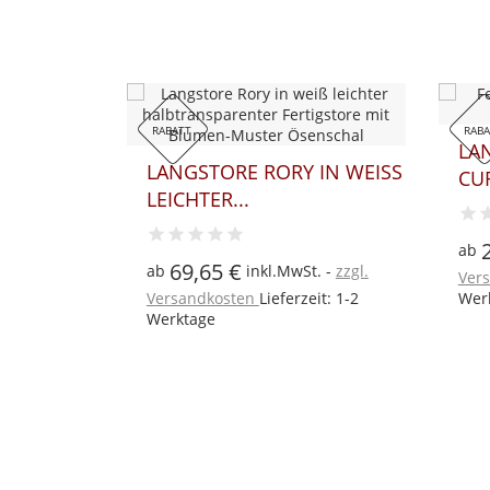
RABATT
RAB
 TORI
LA
LANGSTORE RORY IN WEISS L
CUR
EICHTER...
t.
zzgl.
ab
69,65 €
ab
inkl.MwSt.
zzgl.
eit: 1-2
Ver
Versandkosten
Lieferzeit: 1-2
Wer
Werktage