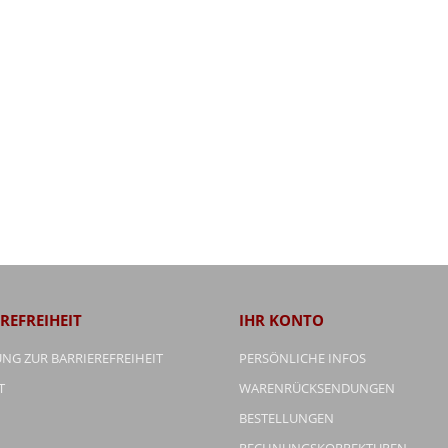
REFREIHEIT
IHR KONTO
NG ZUR BARRIEREFREIHEIT
PERSÖNLICHE INFOS
T
WARENRÜCKSENDUNGEN
BESTELLUNGEN
RECHNUNGSKORREKTUREN