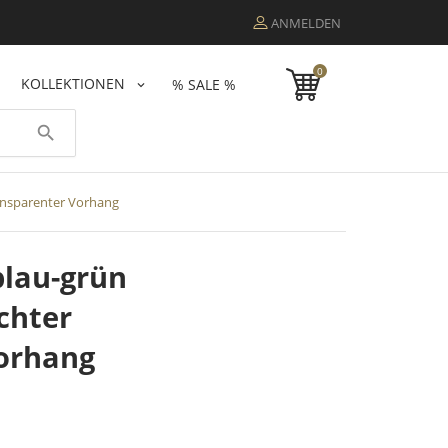
ANMELDEN
0
KOLLEKTIONEN
% SALE %
search
ransparenter Vorhang
blau-grün
chter
orhang