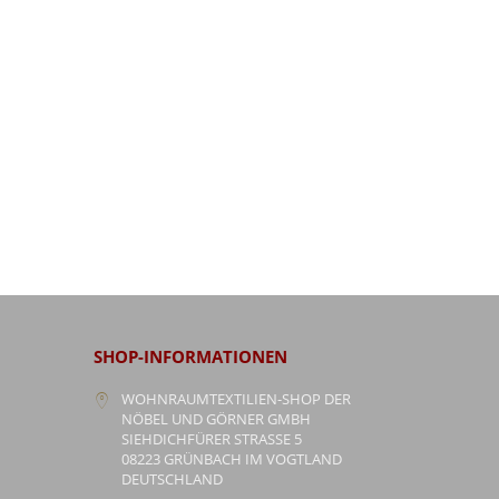
SHOP-INFORMATIONEN
WOHNRAUMTEXTILIEN-SHOP DER
NÖBEL UND GÖRNER GMBH
SIEHDICHFÜRER STRASSE 5
08223 GRÜNBACH IM VOGTLAND
DEUTSCHLAND