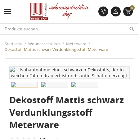
0

search
Startseite
Wohnaccessoires
Meterware
Dekostoff Mattis schwarz Verdunklungsstoff Meterware
Dekostoff Mattis schwarz
Verdunklungsstoff
Meterware