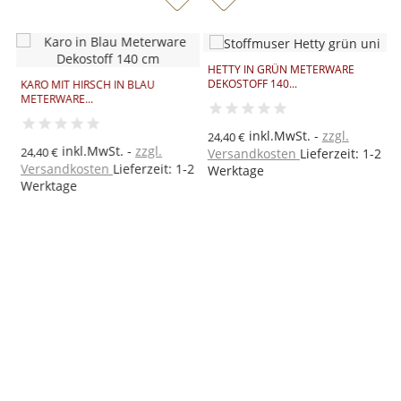
HETTY IN GRÜN METERWARE
E
DEKOSTOFF 140...
E
KARO MIT HIRSCH IN BLAU
METERWARE...
inkl.MwSt.
zzgl.
24,40 €
2
inkl.MwSt.
zzgl.
24,40 €
Versandkosten
Lieferzeit: 1-2
V
Versandkosten
Lieferzeit: 1-2
Werktage
W
2
Werktage