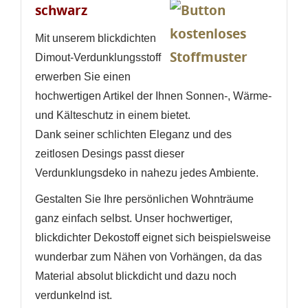
schwarz
Mit unserem blickdichten
Dimout-Verdunklungsstoff
erwerben Sie einen
hochwertigen Artikel der Ihnen Sonnen-, Wärme-
und Kälteschutz in einem bietet.
Dank seiner schlichten Eleganz und des
zeitlosen Desings passt dieser
Verdunklungsdeko in nahezu jedes Ambiente.
Gestalten Sie Ihre persönlichen Wohnträume
WUNSCHLISTE ERSTELLEN
ANMELDEN
ganz einfach selbst. Unser hochwertiger,
blickdichter Dekostoff eignet sich beispielsweise
Name der Wunschliste
AUF MEINE WUNSCHLISTE
Sie müssen angemeldet sein, um Artikel Ihrer
wunderbar zum Nähen von Vorhängen, da das
Wunschliste hinzufügen zu können.
Material absolut blickdicht und dazu noch
Neue Liste anlegen
add_circle_outline
verdunkelnd ist.