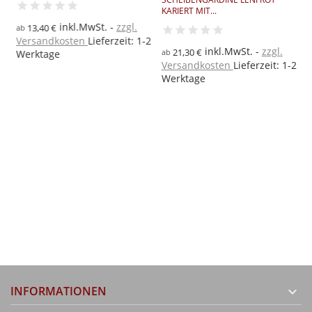
KARIERT MIT...
G
E
inkl.MwSt.
zzgl.
13,40 €
ab
Versandkosten
Lieferzeit: 1-2
inkl.MwSt.
zzgl.
21,30 €
ab
a
Werktage
Versandkosten
Lieferzeit: 1-2
V
2
Werktage
W
INFORMATIONEN
