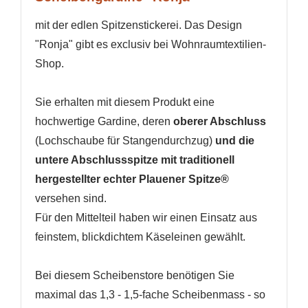
mit der edlen Spitzenstickerei. Das Design
"Ronja" gibt es exclusiv bei Wohnraumtextilien-
Shop.
Sie erhalten mit diesem Produkt eine
hochwertige Gardine, deren
oberer Abschluss
(Lochschaube für Stangendurchzug)
und die
untere Abschlussspitze mit traditionell
WUNSCHLISTE ERSTELLEN
ANMELDEN
hergestellter echter Plauener Spitze
®
versehen sind.
Name der Wunschliste
AUF MEINE WUNSCHLISTE
Sie müssen angemeldet sein, um Artikel Ihrer
Für den Mittelteil haben wir einen Einsatz aus
Wunschliste hinzufügen zu können.
feinstem, blickdichtem Käseleinen gewählt.
Neue Liste anlegen
add_circle_outline
Bei diesem Scheibenstore benötigen Sie
Anmelden
Wunschliste
erstellen
maximal das 1,3 - 1,5-fache Scheibenmass - so