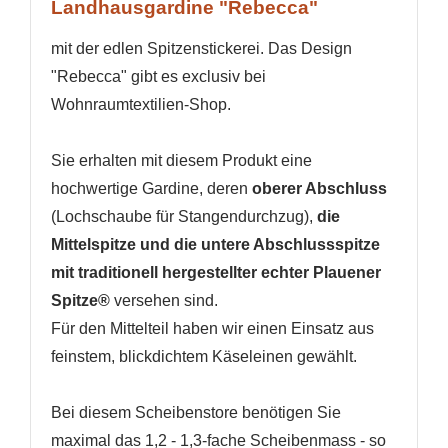
Landhausgardine "Rebecca"
mit der edlen Spitzenstickerei. Das Design
"Rebecca" gibt es exclusiv bei
Wohnraumtextilien-Shop.
Sie erhalten mit diesem Produkt eine
hochwertige Gardine, deren
oberer Abschluss
(Lochschaube für Stangendurchzug),
die
WUNSCHLISTE ERSTELLEN
Mittelspitze und die untere Abschlussspitze
ANMELDEN
mit traditionell hergestellter echter Plauener
Name der Wunschliste
AUF MEINE WUNSCHLISTE
Spitze
®
versehen sind.
Sie müssen angemeldet sein, um Artikel Ihrer
Wunschliste hinzufügen zu können.
Für den Mittelteil haben wir einen Einsatz aus
Neue Liste anlegen
add_circle_outline
feinstem, blickdichtem Käseleinen gewählt.
Anmelden
Wunschliste
Bei diesem Scheibenstore benötigen Sie
erstellen
maximal das 1,2 - 1,3-fache Scheibenmass - so