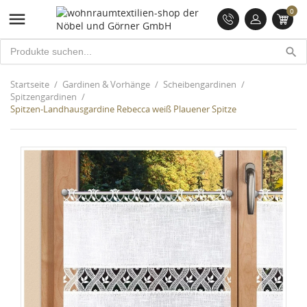
0

search
Startseite
Gardinen & Vorhänge
Scheibengardinen
Spitzengardinen
Spitzen-Landhausgardine Rebecca weiß Plauener Spitze