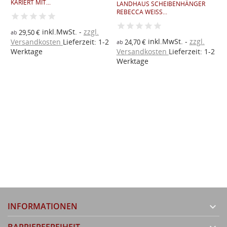
KARIERT MIT...
LANDHAUS SCHEIBENHÄNGER
REBECCA WEISS...
inkl.MwSt.
zzgl.
29,50 €
ab
inkl.MwSt.
zzgl.
2
Versandkosten
Lieferzeit: 1-2
24,70 €
ab
Werktage
Versandkosten
Lieferzeit: 1-2
G
A
Werktage
a
V
W
INFORMATIONEN
