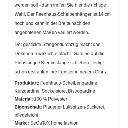
Name der Wunschliste
AUF MEINE WUNSCHLISTE
werden soll - dann treffen Sie hier die richtige
Sie müssen angemeldet sein, um Artikel Ihrer
Wunschliste hinzufügen zu können.
Wahl.
Der Feenhaus-Scheibenhänger ist 14 cm
Neue Liste anlegen
add_circle_outline
hoch und kann in der Breite nach den
Anmelden
angebotenen Maßen variiert werden.
Wunschliste
erstellen
Der gestickte Stangendurchzug macht das
Dekorieren wirklich einfach - Gardine auf die
Pinnstange / Klemmstange
schieben - fertig! -
schon erstrahlen Ihre Fenster in neuem Glanz.
Produktart:
Feenhaus-Scheibengardine,
Kurzgardine, Sockelstore, Bistrogardine
Material:
100 % Polyester
Eigenschaft:
Plauener Luftspitzen-Stickerei,
pflegeleicht
Marke:
SeGaTeX home fashion