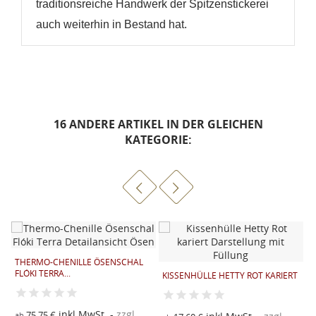
traditionsreiche Handwerk der Spitzenstickerei
auch weiterhin in Bestand hat.
16 ANDERE ARTIKEL IN DER GLEICHEN
KATEGORIE:
THERMO-CHENILLE ÖSENSCHAL
W
FLÓKI TERRA...
W
KISSENHÜLLE HETTY ROT KARIERT
inkl.MwSt.
zzgl.
75,75 €
ab