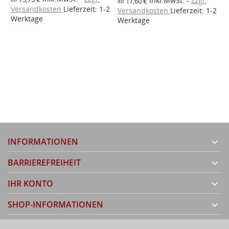
inkl.MwSt.
zzgl.
17,60 €
ab
2
Versandkosten
Lieferzeit: 1-2
V
Versandkosten
Lieferzeit: 1-2
Werktage
W
Werktage
INFORMATIONEN

BARRIEREFREIHEIT

IHR KONTO

SHOP-INFORMATIONEN
