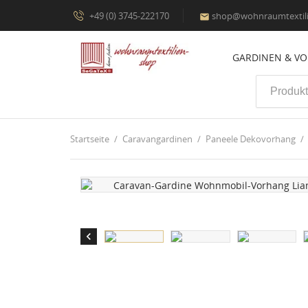
+49 (0) 3745-222170
shop@wohnraumtextili

GARDINEN & V
Startseite
Caravangardinen
Paneele Dekovorhang
