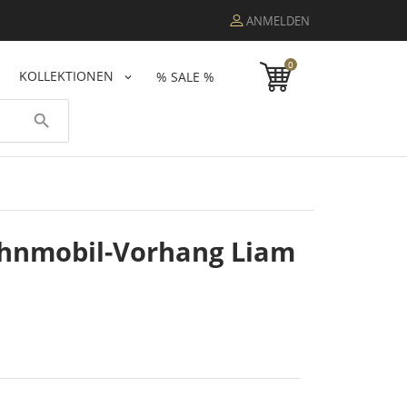
ANMELDEN
0
KOLLEKTIONEN
% SALE %
search
hnmobil-Vorhang Liam