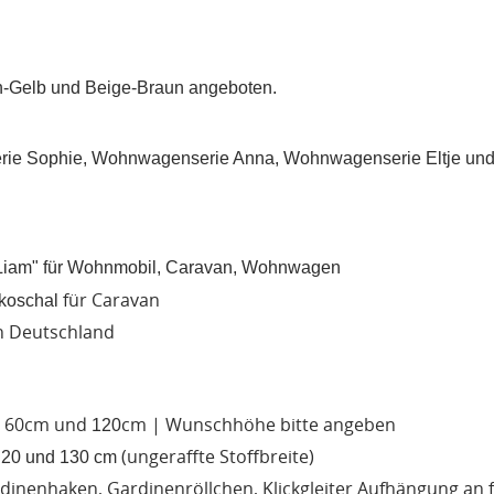
n-Gelb und Beige-Braun angeboten.
rie Sophie, Wohnwagenserie Anna, Wohnwagenserie Eltje un
UNSCHLISTE ERSTELLEN
NMELDEN
Liam" für Wohnmobil, Caravan, Wohnwagen
für Caravan
koschal
me der Wunschliste
UF MEINE WUNSCHLISTE
 müssen angemeldet sein, um Artikel Ihrer Wunschliste hinzufügen zu
in Deutschland
nnen.
Neue Liste anleg
add_circle_outline
Anmelden
en 60cm und
cm | Wunschhöhe bitte angeben
Wunschliste
120
erstellen
(ungeraffte Stoffbreite)
n 20 und 130 cm
inenhaken, Gardinenröllchen, Klickgleiter Aufhängung an fa