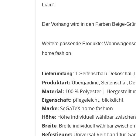
Liam".
Der Vorhang wird in den Farben Beige-Grü
Weitere passende Produkte: Wohnwagense
home fashion
W
A
Lieferumfang:
1
Seitenschal
/ Dekoschal „
Produktart:
Übergardine, Seitenschal, De
Na
A
Sie
Material:
100 % Polyester |
Hergestellt 
kö
Eigenschaft:
pflegeleicht, blickdicht
Marke:
SeGaTeX home fashion
Abbrechen
Höhe:
Höhe individuell wählbar zwisch
Abbrechen
Breite
:
Breite individuell wählbar zwische
Befestigung:
Universal-Reihband für Gard