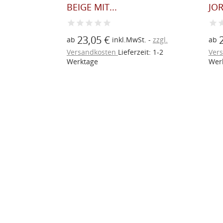
NG
BEIGE MIT...
JOR
23,05 €
t.
zzgl.
ab
inkl.MwSt.
zzgl.
ab
eit: 1-2
Versandkosten
Lieferzeit: 1-2
Ver
Werktage
Wer