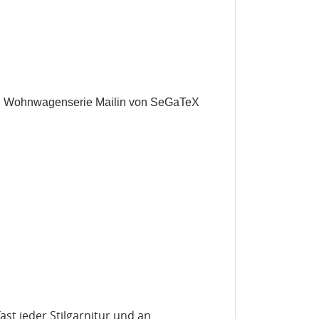
d Wohnwagenserie Mailin von SeGaTeX
en
st jeder Stilgarnitur und an