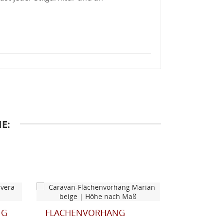
E:
NG
FLÄCHENVORHANG