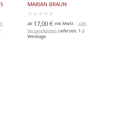
S
MARIAN BRAUN
17,00 €
l.
ab
inkl.MwSt.
zzgl.
2
Versandkosten
Lieferzeit: 1-2
DEKO-P
Werktage
SCHWA
20,25
ab
Versandk
Werktage