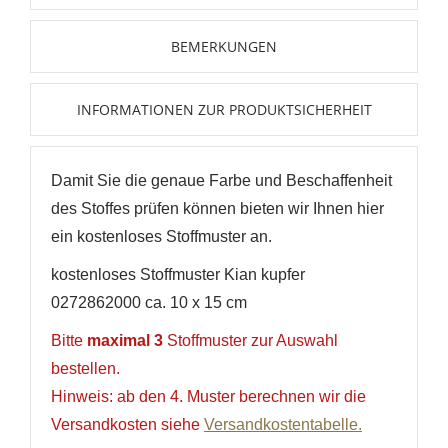
ANMELDEN
BEMERKUNGEN
Name der Wunschliste
AUF MEINE WUNSCHLISTE
Sie müssen angemeldet sein, um Artikel Ihrer
Wunschliste hinzufügen zu können.
INFORMATIONEN ZUR PRODUKTSICHERHEIT
Neue Liste anlegen
add_circle_outline
Anmelden
Wunschliste
erstellen
Damit Sie die genaue Farbe und Beschaffenheit
des Stoffes prüfen können bieten wir Ihnen hier
ein kostenloses Stoffmuster an.
kostenloses Stoffmuster Kian kupfer
0272862000 ca. 10 x 15 cm
Bitte
maximal 3
Stoffmuster zur Auswahl
bestellen.
Hinweis: ab den 4. Muster berechnen wir die
Versandkosten siehe
Versandkostentabelle.