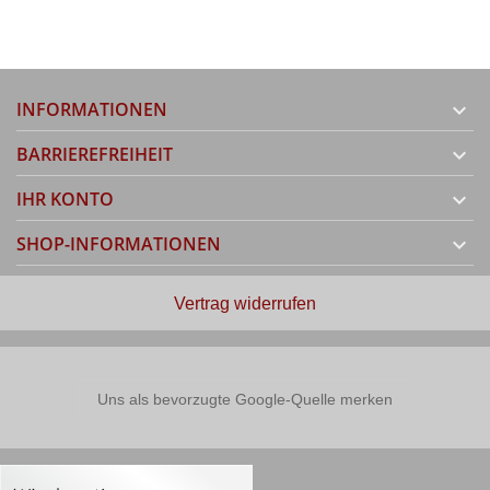
INFORMATIONEN

BARRIEREFREIHEIT

IHR KONTO

SHOP-INFORMATIONEN

Vertrag widerrufen
Uns als bevorzugte Google-Quelle merken