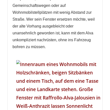
Gemeinschaftswegen oder auf
Neue Liste anlegen
add_circle_outline
Wohnmobilstellplätzen mit wenig Abstand zur
Anmelden
Wunschliste
Straße. Wer sein Fenster ersetzen möchte, weil
erstellen
der alte Vorhang ausgebleicht oder
unansehnlich geworden ist, kann mit dem Alva
unkompliziert nachrüsten, ohne ins Fahrzeug
bohren zu müssen.