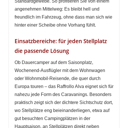
Standardgewebe. So profitieren Sie von einem
angenehmen Mittelweg: Es bleibt hell und
freundlich im Fahrzeug, ohne dass man sich wie
hinter einer Scheibe ohne Vorhang fühlt.
Einsatzbereiche: für jeden Stellplatz
die passende Lösung
Ob Dauercamper auf dem Saisonplatz,
Wochenend-Ausflügler mit dem Wohnwagen
oder Wohnmobil-Reisende, die quer durch
Europa touren – das Raffrollo Alva eignet sich für
nahezu jede Form des Caravanings. Besonders
WUNSCHLISTE ERSTELLEN
praktisch zeigt sich der dichtere Sichtschutz dort,
ANMELDEN
wo Stellplätze eng beieinanderliegen, etwa auf
Name der Wunschliste
gut besuchten Campingplätzen in der
AUF MEINE WUNSCHLISTE
Sie müssen angemeldet sein, um Artikel Ihrer
Hauptsaison, an Stellplätzen direkt neben
Wunschliste hinzufügen zu können.