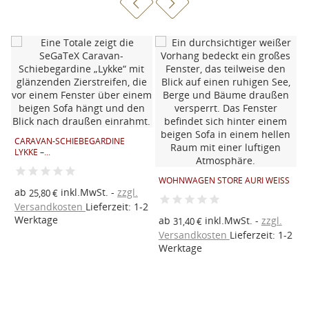
W
E
V
CARAVAN-SCHIEBEGARDINE
LYKKE –...
2
W
WOHNWAGEN STORE AURI WEISS
ab
inkl.MwSt.
zzgl.
25,80 €
Versandkosten
Lieferzeit: 1-2
Werktage
ab
inkl.MwSt.
zzgl.
31,40 €
Versandkosten
Lieferzeit: 1-2
Werktage