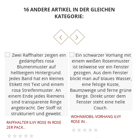
16 ANDERE ARTIKEL IN DER GLEICHEN
KATEGORIE:
WOHNMOBIL-VORHANG ILVY
ROSE IN...
RAFFHALTER ILVY ROSE IN ROSÉ
K
2ER PACK...
K