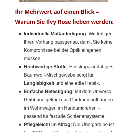
Wunschliste hinzufügen zu können.
Neue Liste anlegen
add_circle_outline
Ihr Mehrwert auf einen Blick –
Warum Sie Ilvy Rose lieben werden:
Anmelden
Wunschliste
erstellen
Individuelle Maßanfertigung:
Wir fertigen
Ihren Vorhang passgenau, damit Sie keine
Kompromisse bei der Optik eingehen
müssen.
Hochwertige Stoffe:
Ein strapazierfähiges
Baumwoll-Mischgewebe sorgt für
Langlebigkeit
und eine edle Haptik.
Einfache Befestigung:
Mit dem Universal-
Reihband gelingt das Gardinen aufhängen
im Wohnwagen im Handumdrehen –
passend für fast alle Schienensysteme.
Pflegeleicht im Alltag:
Die Übergardine ist