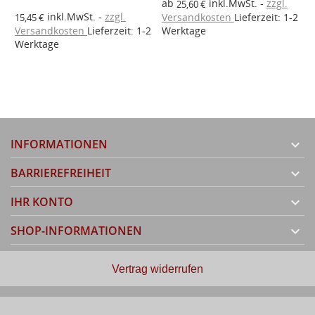
ab
inkl.MwSt.
zzgl.
25,60 €
2
inkl.MwSt.
zzgl.
Versandkosten
Lieferzeit: 1-2
15,45 €
a
Versandkosten
Lieferzeit: 1-2
Werktage
V
Werktage
W
INFORMATIONEN

BARRIEREFREIHEIT

IHR KONTO

SHOP-INFORMATIONEN

Vertrag widerrufen