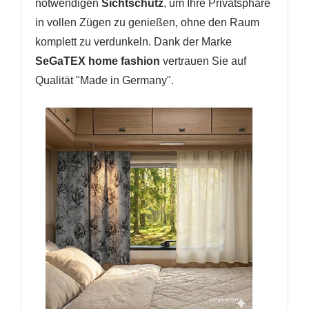
notwendigen
Sichtschutz
, um Ihre Privatsphäre
in vollen Zügen zu genießen, ohne den Raum
komplett zu verdunkeln. Dank der Marke
SeGaTEX home fashion
vertrauen Sie auf
Qualität "Made in Germany".
WUNSCHLISTE ERSTELLEN
ANMELDEN
Name der Wunschliste
AUF MEINE WUNSCHLISTE
Sie müssen angemeldet sein, um Artikel Ihrer