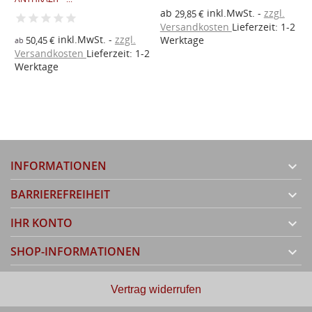
ab
inkl.MwSt.
zzgl.
2
29,85 €
Versandkosten
Lieferzeit: 1-2
inkl.MwSt.
zzgl.
Werktage
50,45 €
ab
Versandkosten
Lieferzeit: 1-2
Werktage
INFORMATIONEN

BARRIEREFREIHEIT

IHR KONTO

SHOP-INFORMATIONEN

Vertrag widerrufen