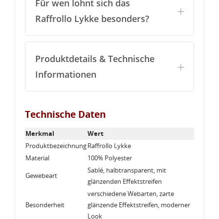
Sie müssen angemeldet sein, um Artikel Ihrer
Für wen lohnt sich das
Wunschliste hinzufügen zu können.
Raffrollo Lykke besonders?
Neue Liste anlegen
add_circle_outline
Anmelden
Wunschliste
erstellen
Produktdetails & Technische
Informationen
Technische Daten
Merkmal
Wert
Produktbezeichnung
Raffrollo Lykke
Material
100% Polyester
Sablé, halbtransparent, mit
Gewebeart
glänzenden Effektstreifen
verschiedene Webarten, zarte
Besonderheit
glänzende Effektstreifen, moderner
Look