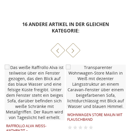
16 ANDERE ARTIKEL IN DER GLEICHEN
KATEGORIE:
C
F
V
W
WOHNWAGEN STORE MAILIN MIT
FLAUSCHBAND
RAFFROLLO ALVA WEISS-A
NTHRAZIT –...