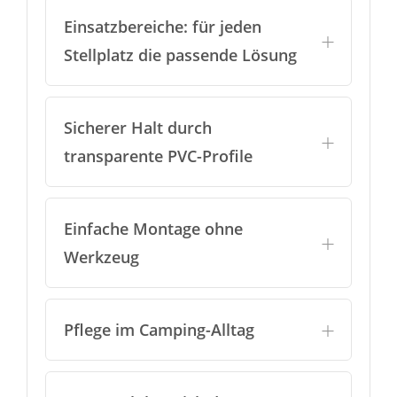
Einsatzbereiche: für jeden
Stellplatz die passende Lösung
Sicherer Halt durch
transparente PVC-Profile
Einfache Montage ohne
Werkzeug
Pflege im Camping-Alltag
WUNSCHLISTE ERSTELLEN
ANMELDEN
Name der Wunschliste
AUF MEINE WUNSCHLISTE