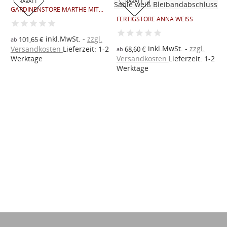
RABATT
RABATT
GARDINENSTORE MARTHE MIT...
C
P
FERTIGSTORE ANNA WEISS
inkl.MwSt.
zzgl.
101,65 €
ab
inkl.MwSt.
zzgl.
a
Versandkosten
Lieferzeit: 1-2
68,60 €
ab
V
Werktage
Versandkosten
Lieferzeit: 1-2
2
W
Werktage