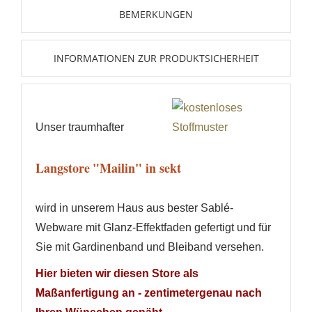
BEMERKUNGEN
WUNSCHLISTE ERSTELLEN
ANMELDEN
INFORMATIONEN ZUR PRODUKTSICHERHEIT
Name der Wunschliste
AUF MEINE WUNSCHLISTE
Sie müssen angemeldet sein, um Artikel Ihrer
Wunschliste hinzufügen zu können.
Neue Liste anlegen
add_circle_outline
Unser traumhafter
Anmelden
Wunschliste
erstellen
Langstore
"Mailin" in sekt
wird in unserem Haus
aus bester Sablé-
Webware mit Glanz-Effektfaden gefertigt und für
Sie mit Gardinenband und Bleiband versehen.
Hier bieten wir diesen Store als
Maßanfertigung an - zentimetergenau nach