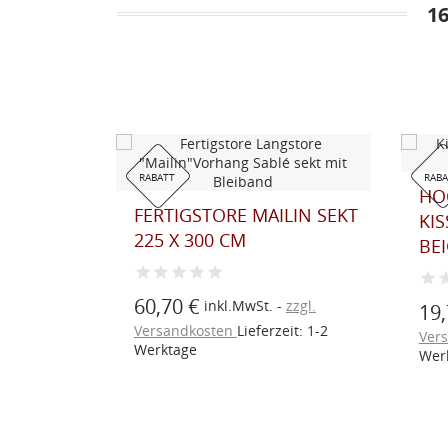
1
RABATT
RAB
UT ROT
HO
FERTIGSTORE MAILIN SEKT
KI
225 X 300 CM
BEI
zzgl.
60,70 €
inkl.MwSt.
zzgl.
19,
eit: 1-2
Versandkosten
Lieferzeit: 1-2
Ver
Werktage
Wer