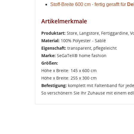
Stoff-Breite 600 cm - fertig gerafft für
De
Artikelmerkmale
W
Produktart:
Store, Langstore, Fertiggardine, 
A
Material:
100% Polyester - Sablé
Na
A
Eigenschaft:
transparent, pflegeleicht
Sie
Marke:
SeGaTeX® home fashion
kö
Größen:
Höhe x Breite: 145 x 600 cm
Abbrechen
Höhe x Breite: 255 x 300 cm
Abbrechen
Befestigung:
komplett mit Faltenband für jede 
So verschönern Sie Ihr Zuhause mit einem edlen