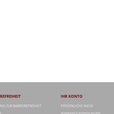
REFREIHEIT
IHR KONTO
NG ZUR BARRIEREFREIHEIT
PERSÖNLICHE INFOS
T
WARENRÜCKSENDUNGEN