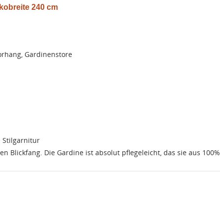
kobreite 240 cm
UNSCHLISTE ERSTELLEN
Vorhang, Gardinenstore
NMELDEN
me der Wunschliste
UF MEINE WUNSCHLISTE
 müssen angemeldet sein, um Artikel Ihrer Wunschliste hinzufügen zu
nnen.
Neue Liste anleg
add_circle_outline
Anmelden
Wunschliste
erstellen
Stilgarnitur
 Blickfang. Die Gardine ist absolut pflegeleicht, das sie aus 100%