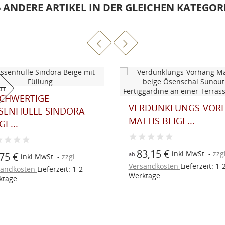
6 ANDERE ARTIKEL IN DER GLEICHEN KATEGORI
ATT
CHWERTIGE
VERDUNKLUNGS-VOR
SSENHÜLLE SINDORA
MATTIS BEIGE...
GE...
83,15 €
inkl.MwSt.
zzgl
ab
75 €
inkl.MwSt.
zzgl.
Versandkosten
Lieferzeit: 1-
sandkosten
Lieferzeit: 1-2
Werktage
ktage