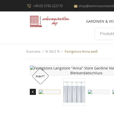
+49 (0) 3745-222170
shop@wohnraumtextili

GARDINEN & V
Startseite
% SALE %
Fertigstore Anna weiß
RABATT
