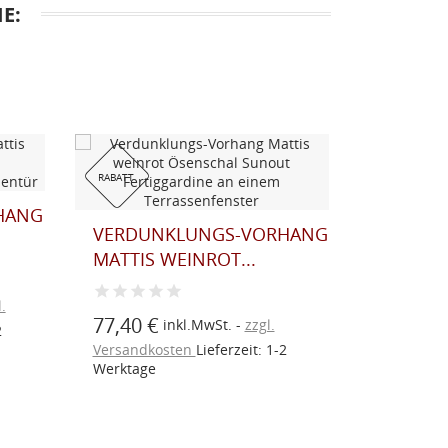
E:
RABATT
HANG
VERDUN
VERDUNKLUNGS-VORHANG
„SUNOUT
MATTIS WEINROT...
44,65 €
.
77,40 €
inkl.MwSt.
zzgl.
2
Versandk
Versandkosten
Lieferzeit: 1-2
Werktage
Werktage