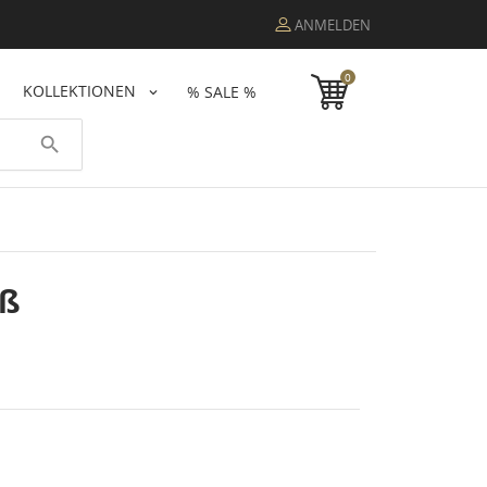
ANMELDEN
0
KOLLEKTIONEN
% SALE %
search
iß