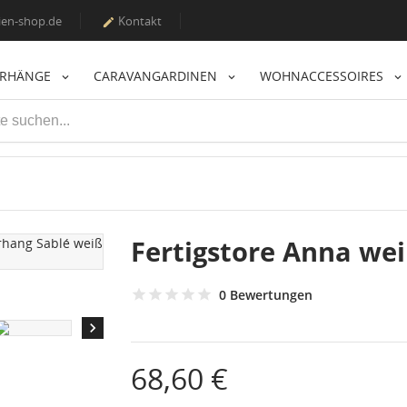
en-shop.de
Kontakt

ORHÄNGE
CARAVANGARDINEN
WOHNACCESSOIRES
Fertigstore Anna we
0 Bewertungen

68,60 €