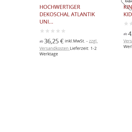
RAB
 GRAU
HOCHWERTIGER
KI
DEKOSCHAL ATLANTIK
KID
UNI...
4
t.
zzgl.
ab
36,25 €
inkl.MwSt.
zzgl.
eit: 1-2
Ver
ab
Wer
Versandkosten
Lieferzeit: 1-2
Werktage