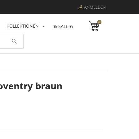
ANMELDEN
0
KOLLEKTIONEN
% SALE %
search
oventry braun