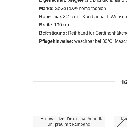
Eigenschaft:
pflegeleicht
blickdicht, als S
W
Marke:
SeGaTeX® home fashion
A
Höhe:
max 245 cm - Kürzbar nach Wunsch
Na
A
Breite
: 130 cm
Sie
kö
Befestigung:
Reihband für Gardinenhäkchen 
Pflegehinweise:
waschbar bei 30°C, Mas
Abbrechen
Abbrechen
1