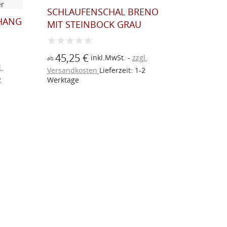
SCHLAUFENSCHAL BRENO
LANDHA
HANG
MIT STEINBOCK GRAU
SCHLAU
GRÜN...
45,25 €
inkl.MwSt.
zzgl.
ab
.
47,30
Versandkosten
Lieferzeit: 1-2
ab
2
Werktage
Versandk
Werktage