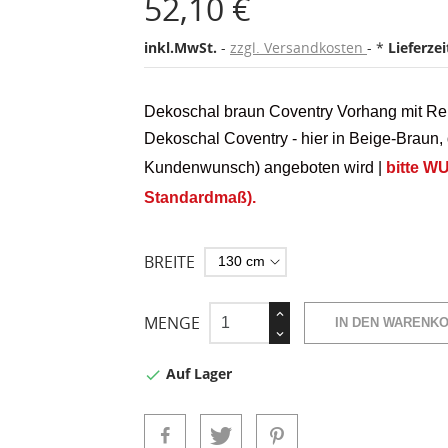
52,10 €
inkl.MwSt.
zzgl. Versandkosten
*
Lieferze
Dekoschal braun Coventry Vorhang mit Reih
Dekoschal Coventry - hier in Beige-Braun,
Kundenwunsch) angeboten wird
|
bitte W
Standardmaß).
BREITE
MENGE
IN DEN WARENK
Auf Lager
