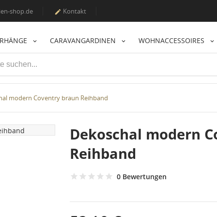
en-shop.de
Kontakt

ORHÄNGE
CARAVANGARDINEN
WOHNACCESSOIRES
hal modern Coventry braun Reihband
Dekoschal modern C
Reihband
0 Bewertungen