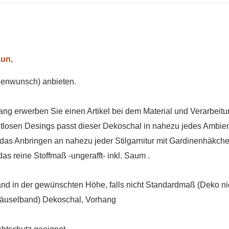
aun,
denwunsch) anbieten.
ang erwerben Sie einen Artikel bei dem Material und Verarbeitu
itlosen Desings passt dieser Dekoschal in nahezu jedes Ambien
s Anbringen an nahezu jeder Stilgarnitur mit Gardinenhäkchen,
das reine Stoffmaß -ungerafft- inkl. Saum .
nd in der gewünschten Höhe, falls nicht Standardmaß (Deko nic
räuselband) Dekoschal, Vorhang