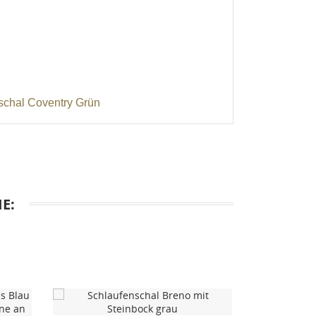
en
schal Coventry Grün
E: