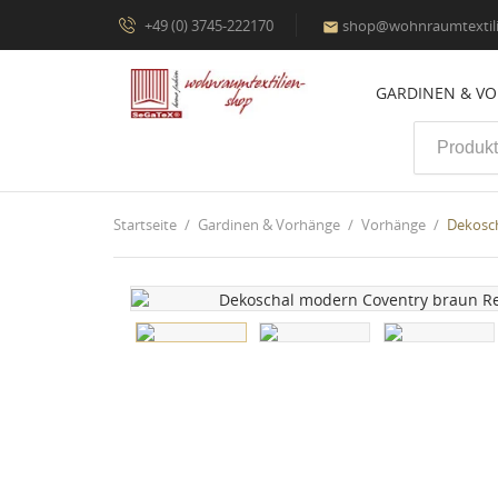
+49 (0) 3745-222170
shop@wohnraumtextili

GARDINEN & V
Startseite
Gardinen & Vorhänge
Vorhänge
Dekosc