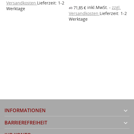
Versandkosten
Lieferzeit: 1-2
inkl.MwSt.
zzgl.
71,85 €
ab
Werktage
Versandkosten
Lieferzeit: 1-2
2
Werktage
V
W
INFORMATIONEN

BARRIEREFREIHEIT
