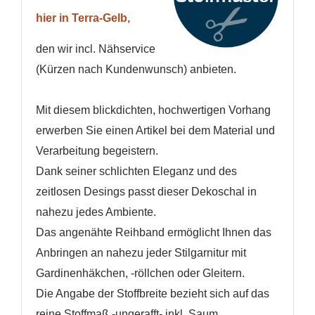
hier in Terra-Gelb,
den wir incl. Nähservice
(Kürzen nach Kundenwunsch) anbieten.
Mit diesem blickdichten, hochwertigen Vorhang
erwerben Sie einen Artikel bei dem Material und
WUNSCHLISTE ERSTELLEN
Verarbeitung begeistern.
ANMELDEN
Dank seiner schlichten Eleganz und des
zeitlosen Desings passt dieser Dekoschal in
Name der Wunschliste
AUF MEINE WUNSCHLISTE
Sie müssen angemeldet sein, um Artikel Ihrer
nahezu jedes Ambiente.
Wunschliste hinzufügen zu können.
Das angenähte Reihband ermöglicht Ihnen das
Neue Liste anlegen
add_circle_outline
Anbringen an nahezu jeder Stilgarnitur mit
Anmelden
Wunschliste
Gardinenhäkchen, -röllchen oder Gleitern.
erstellen
Die Angabe der Stoffbreite bezieht sich auf das
reine Stoffmaß -ungerafft- inkl. Saum .