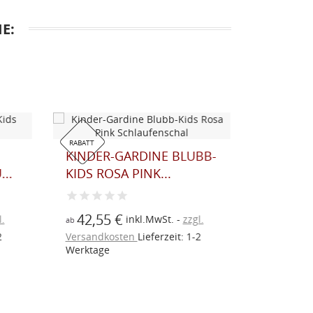
E:
RABATT
RABATT
KINDER-GARDINE BLUBB-
KINDER
..
KIDS ROSA PINK...
BLUBB-K
42,55 €
36,25
.
inkl.MwSt.
zzgl.
ab
ab
2
Versandkosten
Lieferzeit: 1-2
Versandk
Werktage
Werktage