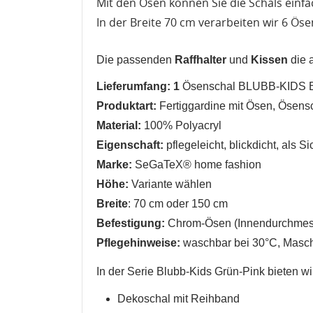
Mit den Ösen können Sie die Schals einfac
In der Breite 70 cm verarbeiten wir 6 Öse
Die passenden
Raffhalter
und
Kissen
die a
Lieferumfang: 1
Ösenschal BLUBB-KIDS 
Produktart:
Fertiggardine mit Ösen, Ösens
Material:
100% Polyacryl
Eigenschaft:
pflegeleicht
,
blickdicht, als S
Marke:
SeGaTeX® home fashion
Höhe:
Variante wählen
Breite
: 70 cm
oder 150 cm
Befestigung:
Chrom-Ösen (Innendurchmess
W
Pflegehinweise:
waschbar bei 30°C, Mas
A
In der Serie Blubb-Kids Grün-Pink
bieten wi
Na
A
Sie
kö
Dekoschal mit Reihband