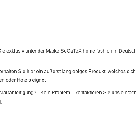
Neue Liste anleg
add_circle_outline
Anmelden
Wunschliste
erstellen
Sie exklusiv unter der Marke SeGaTeX home fashion in Deutsch
rhalten Sie hier ein äußerst langlebiges Produkt, welches sich
en oder Hotels eignet.
Maßanfertigung? - Kein Problem – kontaktieren Sie uns einfach.
.