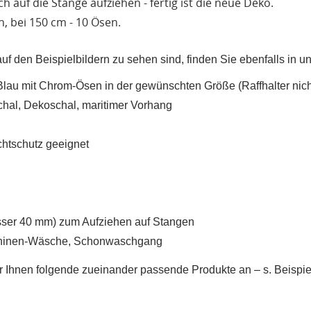
h auf die Stange aufziehen - fertig ist die neue Deko.
n, bei 150 cm - 10 Ösen.
uf den Beispielbildern zu sehen sind, finden Sie ebenfalls in 
Blau
mit Chrom-Ösen in der gewünschten Größe (Raffhalter nich
chal, Dekoschal, maritimer Vorhang
ichtschutz geeignet
er 40 mm) zum Aufziehen auf Stangen
UNSCHLISTE ERSTELLEN
chinen-Wäsche, Schonwaschgang
NMELDEN
r Ihnen folgende zueinander passende Produkte an
– s. Beispie
me der Wunschliste
UF MEINE WUNSCHLISTE
 müssen angemeldet sein, um Artikel Ihrer Wunschliste hinzufügen zu
nnen.