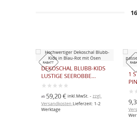
1
RABATT
RAB
UBB-KIDS
DEKOSCHAL BLUBB-KIDS
1 
LUSTIGE SEEROBBE...
PIN
59,20 €
t.
zzgl.
inkl.MwSt.
zzgl.
ab
9,3
eit: 1-2
Versandkosten
Lieferzeit: 1-2
Werktage
Ver
Wer