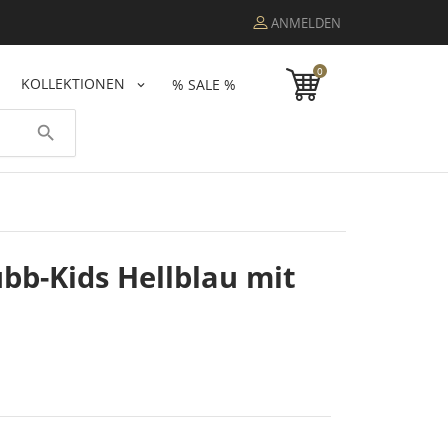
ANMELDEN
0
KOLLEKTIONEN
% SALE %
search
bb-Kids Hellblau mit