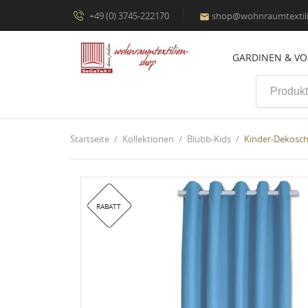
+49 (0) 3745-222170
shop@wohnraumtextili

GARDINEN & V
Startseite
Kollektionen
Blubb-Kids
Kinder-Dekosch
RABATT