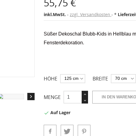
55,75 €
inkl.MwSt.
zzgl. Versandkosten
*
Lieferze
Süßer Dekoschal Blubb-Kids in Hellblau mi
Fensterdekoration.
HÖHE
BREITE

MENGE
IN DEN WARENK
Auf Lager
