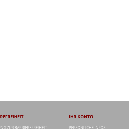
REFREIHEIT
IHR KONTO
NG ZUR BARRIEREFREIHEIT
PERSÖNLICHE INFOS