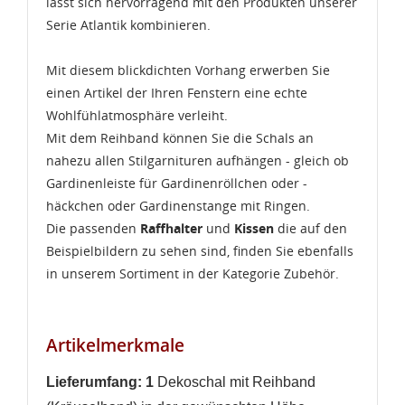
lässt sich hervorragend mit den Produkten unserer
Serie Atlantik kombinieren.
Mit diesem blickdichten Vorhang erwerben Sie
einen Artikel der Ihren Fenstern eine echte
Wohlfühlatmosphäre verleiht.
Mit dem Reihband können Sie die Schals an
nahezu allen Stilgarnituren aufhängen - gleich ob
Gardinenleiste für Gardinenröllchen oder -
häckchen oder Gardinenstange mit Ringen.
Die passenden
Raffhalter
und
Kissen
die auf den
Beispielbildern zu sehen sind, finden Sie ebenfalls
in unserem Sortiment in der Kategorie Zubehör.
WUNSCHLISTE ERSTELLEN
ANMELDEN
Artikelmerkmale
Name der Wunschliste
AUF MEINE WUNSCHLISTE
Sie müssen angemeldet sein, um Artikel Ihrer
Lieferumfang: 1
Dekoschal mit Reihband
Wunschliste hinzufügen zu können.