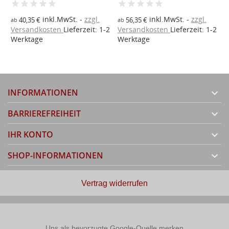
2
a
inkl.MwSt.
zzgl.
inkl.MwSt.
zzgl.
V
40,35 €
56,35 €
ab
ab
Versandkosten
Lieferzeit: 1-2
Versandkosten
Lieferzeit: 1-2
W
Werktage
Werktage
INFORMATIONEN

BARRIEREFREIHEIT

IHR KONTO

SHOP-INFORMATIONEN

Vertrag widerrufen
Uns als bevorzugte Google-Quelle merken