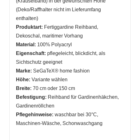
(Kräuselband) in der gewünschten Höhe
Neue Liste anlegen
add_circle_outline
(Deko/Raffhalter nicht im Lieferumfang
enthalten)
Anmelden
Wunschliste
erstellen
Produktart:
Fertiggardine Reihband,
Dekoschal, maritimer Vorhang
Material:
100% Polyacryl
Eigenschaft:
pflegeleicht, blickdicht, als
Sichtschutz geeignet
Marke:
SeGaTeX® home fashion
Höhe:
Variante wählen
Breite:
70 cm oder 150 cm
Befestigung:
Reihband für Gardinenhäkchen,
Gardinenröllchen
Pflegehinweise:
waschbar bei 30°C,
Maschinen-Wäsche, Schonwaschgang