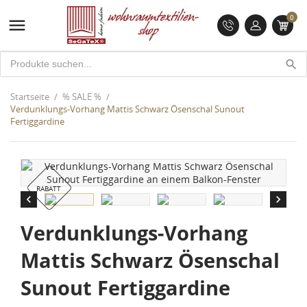
0

search
Startseite
% SALE %
Verdunklungs-Vorhang Mattis Schwarz Ösenschal Sunout
Fertiggardine
RABATT


Verdunklungs-Vorhang
Mattis Schwarz Ösenschal
Sunout Fertiggardine