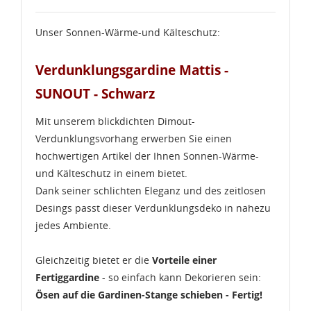
Unser Sonnen-Wärme-und Kälteschutz:
Verdunklungsgardine Mattis -
SUNOUT - Schwarz
Mit unserem blickdichten Dimout-
Verdunklungsvorhang erwerben Sie einen
hochwertigen Artikel der Ihnen Sonnen-Wärme-
WUNSCHLISTE ERSTELLEN
und Kälteschutz in einem bietet.
ANMELDEN
Dank seiner schlichten Eleganz und des zeitlosen
Name der Wunschliste
AUF MEINE WUNSCHLISTE
Desings passt dieser Verdunklungsdeko in nahezu
Sie müssen angemeldet sein, um Artikel Ihrer
jedes Ambiente.
Wunschliste hinzufügen zu können.
Neue Liste anlegen
add_circle_outline
Gleichzeitig bietet er die
Vorteile einer
Anmelden
Fertiggardine
- so einfach kann Dekorieren sein:
Wunschliste
erstellen
Ösen auf die Gardinen-Stange schieben - Fertig!