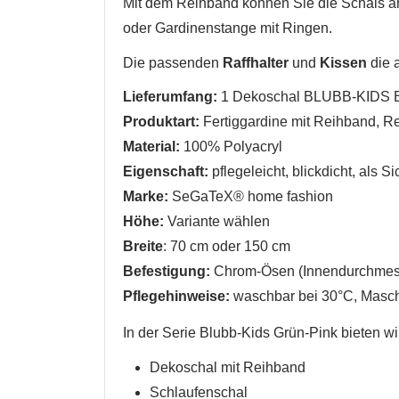
Mit dem Reihband können Sie die Schals an 
oder Gardinenstange mit Ringen.
Die passenden
Raffhalter
und
Kissen
die a
Lieferumfang:
1 Dekoschal
BLUBB-KIDS
B
Produktart:
Fertiggardine mit Reihband, R
Material:
100% Polyacryl
Eigenschaft:
pflegeleicht
,
blickdicht, als S
Marke:
SeGaTeX® home fashion
Höhe:
Variante wählen
Breite
: 70 cm
oder 150 cm
Befestigung:
Chrom-Ösen (Innendurchmess
W
Pflegehinweise:
waschbar bei 30°C, Mas
A
In der Serie Blubb-Kids Grün-Pink
bieten wi
Na
A
Sie
Dekoschal mit Reihband
kö
Schlaufenschal