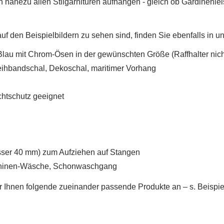
nahezu allen Stilgarnituren aufhängen - gleich ob Gardinenlei
uf den Beispielbildern zu sehen sind, finden Sie ebenfalls in 
lau mit Chrom-Ösen in der gewünschten Größe (Raffhalter nich
eihbandschal, Dekoschal, maritimer Vorhang
ichtschutz geeignet
er 40 mm) zum Aufziehen auf Stangen
UNSCHLISTE ERSTELLEN
chinen-Wäsche, Schonwaschgang
NMELDEN
r Ihnen folgende zueinander passende Produkte an
– s. Beispie
me der Wunschliste
UF MEINE WUNSCHLISTE
 müssen angemeldet sein, um Artikel Ihrer Wunschliste hinzufügen zu
nnen.
Neue Liste anleg
add_circle_outline