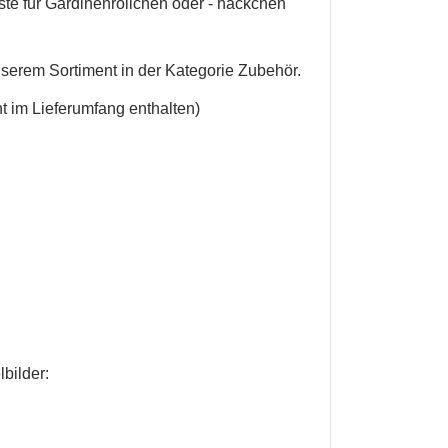
ste für Gardinenröllchen oder - häckchen
unserem Sortiment in der Kategorie Zubehör.
t im Lieferumfang enthalten)
lbilder
:
en