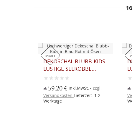
1
RABATT
RAB
AL
DEKOSCHAL BLUBB-KIDS
DE
BLAU...
LUSTIGE SEEROBBE...
LUS
59,20 €
4
t.
zzgl.
inkl.MwSt.
zzgl.
ab
ab
eit: 1-2
Versandkosten
Lieferzeit: 1-2
Ver
Werktage
Wer