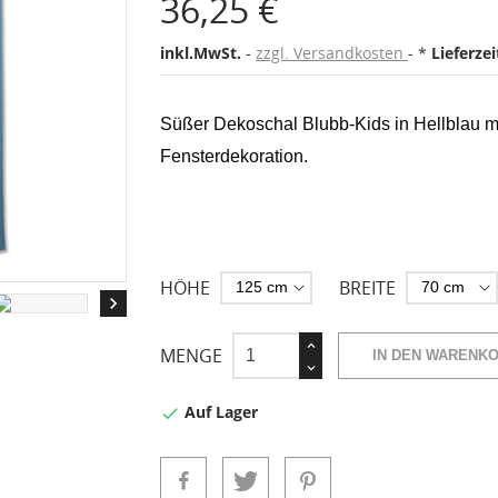
36,25 €
inkl.MwSt.
zzgl. Versandkosten
*
Lieferze
Süßer Dekoschal Blubb-Kids in Hellblau mi
Fensterdekoration.
HÖHE
BREITE

MENGE
IN DEN WARENK
Auf Lager
