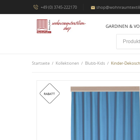
+49 (0) 3745-222170
shop@wohnraumtextili

GARDINEN & V
Startseite
Kollektionen
Blubb-Kids
Kinder-Dekosch
RABATT