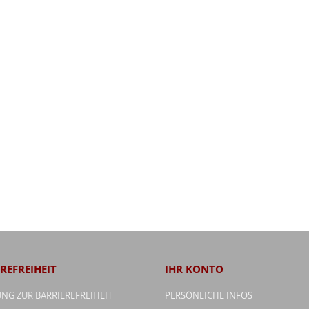
REFREIHEIT
IHR KONTO
NG ZUR BARRIEREFREIHEIT
PERSÖNLICHE INFOS