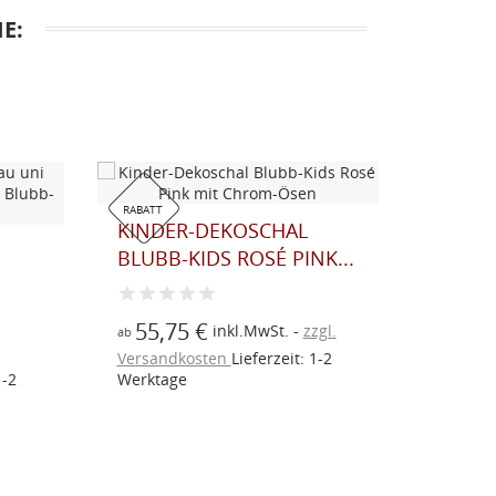
E:
RABATT
RABATT
KINDER-DEKOSCHAL
BLUBB-KIDS ROSÉ PINK...
55,75 €
inkl.MwSt.
zzgl.
ab
Versandkosten
Lieferzeit: 1-2
2
Werktage