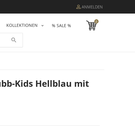
ANMELDEN
0
KOLLEKTIONEN
% SALE %
search
bb-Kids Hellblau mit