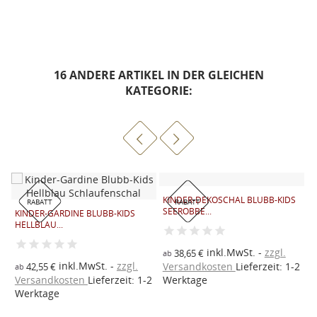
16 ANDERE ARTIKEL IN DER GLEICHEN
KATEGORIE:
KINDER-DEKOSCHAL BLUBB-KIDS
RABATT
RABATT
SEEROBBE...
KINDER-GARDINE BLUBB-KIDS
K
HELLBLAU...
S
inkl.MwSt.
zzgl.
38,65 €
ab
inkl.MwSt.
zzgl.
Versandkosten
Lieferzeit: 1-2
42,55 €
ab
a
Versandkosten
Lieferzeit: 1-2
Werktage
V
2
Werktage
W