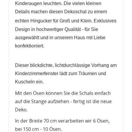
Kinderaugen leuchten. Die vielen kleinen
Details machen diesen Dekoschal zu einem
e
chten Hingucker für Groß und Klein.
Exklusives
Design in hochwertiger Qualität - für Sie
ausgewählt und in unserem Haus mit Liebe
konfektioniert.
WUNSCHLISTE ERSTELLEN
ANMELDEN
Dieser blickdichte, lichtdurchlässige Vorhang am
Name der Wunschliste
AUF MEINE WUNSCHLISTE
Kinderzimmerfenster lädt zum Träumen und
Sie müssen angemeldet sein, um Artikel Ihrer
Wunschliste hinzufügen zu können.
Kuscheln ein.
Neue Liste anlegen
add_circle_outline
Mit den Ösen können Sie die Schals einfach
Anmelden
auf die Stange aufziehen - fertig ist die neue
Wunschliste
erstellen
Deko.
In der Breite 70 cm verarbeiten wir 6 Ösen,
bei 150 cm - 10 Ösen.