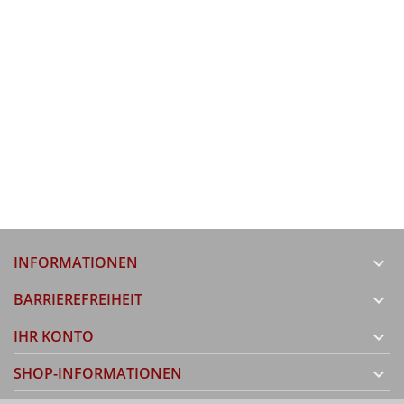
INFORMATIONEN

BARRIEREFREIHEIT

IHR KONTO

SHOP-INFORMATIONEN
