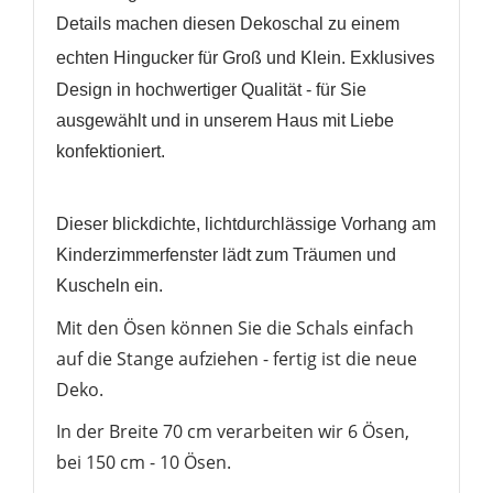
Details machen diesen Dekoschal zu einem
e
chten Hingucker für Groß und Klein.
Exklusives
Design in hochwertiger Qualität - für Sie
ausgewählt und in unserem Haus mit Liebe
konfektioniert.
WUNSCHLISTE ERSTELLEN
ANMELDEN
Dieser blickdichte, lichtdurchlässige Vorhang am
Name der Wunschliste
Kinderzimmerfenster lädt zum Träumen und
AUF MEINE WUNSCHLISTE
Sie müssen angemeldet sein, um Artikel Ihrer
Kuscheln ein.
Wunschliste hinzufügen zu können.
Neue Liste anlegen
add_circle_outline
Mit den Ösen können Sie die Schals einfach
auf die Stange aufziehen - fertig ist die neue
Anmelden
Wunschliste
Deko.
erstellen
In der Breite 70 cm verarbeiten wir 6 Ösen,
bei 150 cm - 10 Ösen.