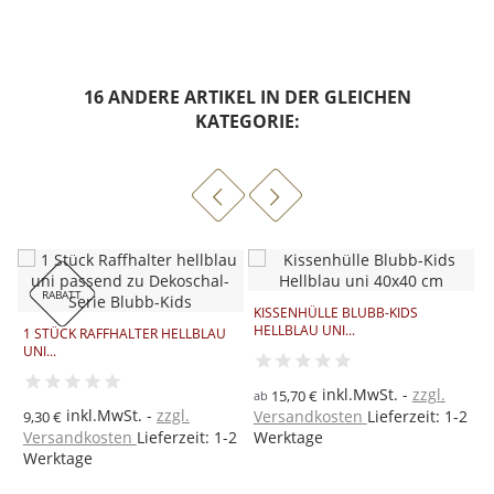
16 ANDERE ARTIKEL IN DER GLEICHEN
KATEGORIE:
RABATT
KISSENHÜLLE BLUBB-KIDS
HELLBLAU UNI...
1 STÜCK RAFFHALTER HELLBLAU
D
UNI...
S
inkl.MwSt.
zzgl.
15,70 €
ab
inkl.MwSt.
zzgl.
2
Versandkosten
Lieferzeit: 1-2
9,30 €
a
Versandkosten
Lieferzeit: 1-2
Werktage
V
Werktage
W