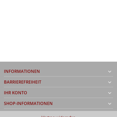
INFORMATIONEN

BARRIEREFREIHEIT

IHR KONTO

SHOP-INFORMATIONEN
