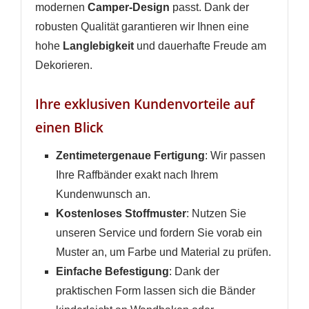
modernen
Camper-Design
passt. Dank der
WUNSCHLISTE ERSTELLEN
ANMELDEN
robusten Qualität garantieren wir Ihnen eine
hohe
Langlebigkeit
und dauerhafte Freude am
Name der Wunschliste
AUF MEINE WUNSCHLISTE
Sie müssen angemeldet sein, um Artikel Ihrer
Dekorieren.
Wunschliste hinzufügen zu können.
Neue Liste anlegen
add_circle_outline
Ihre exklusiven Kundenvorteile auf
einen Blick
Anmelden
Wunschliste
erstellen
Zentimetergenaue Fertigung
: Wir passen
Ihre Raffbänder exakt nach Ihrem
Kundenwunsch an.
Kostenloses Stoffmuster
: Nutzen Sie
unseren Service und fordern Sie vorab ein
Muster an, um Farbe und Material zu prüfen.
Einfache Befestigung
: Dank der
praktischen Form lassen sich die Bänder