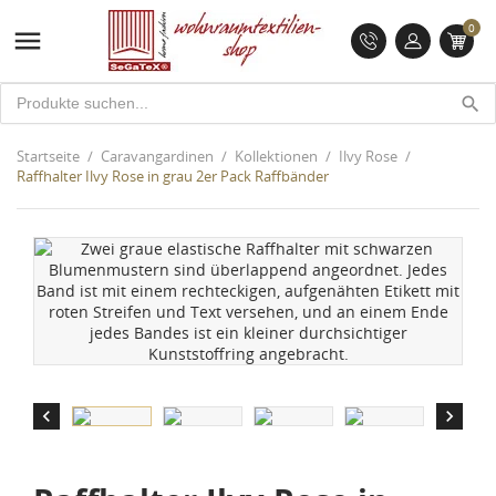
0

search
Startseite
Caravangardinen
Kollektionen
Ilvy Rose
Raffhalter Ilvy Rose in grau 2er Pack Raffbänder

