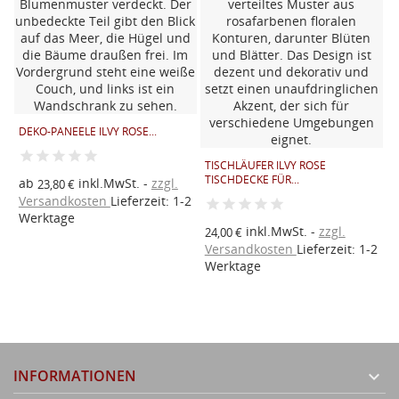
DEKO-PANEELE ILVY ROSE...
T
T
TISCHLÄUFER ILVY ROSE
TISCHDECKE FÜR...
ab
inkl.MwSt.
zzgl.
23,80 €
Versandkosten
Lieferzeit: 1-2
2
2
Werktage
inkl.MwSt.
zzgl.
V
24,00 €
Versandkosten
Lieferzeit: 1-2
W
Werktage
INFORMATIONEN
