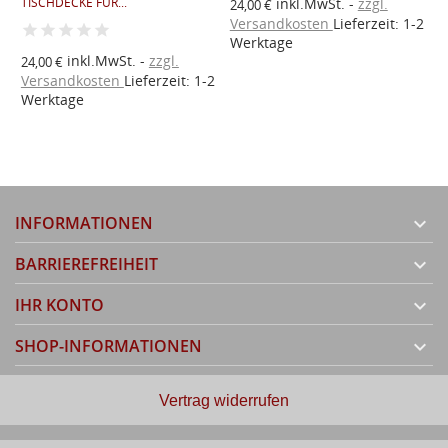
TISCHDECKE FÜR...
inkl.MwSt.
zzgl.
24,00 €
Versandkosten
Lieferzeit: 1-2
2
Werktage
V
inkl.MwSt.
zzgl.
24,00 €
W
Versandkosten
Lieferzeit: 1-2
Werktage
INFORMATIONEN

BARRIEREFREIHEIT

IHR KONTO

SHOP-INFORMATIONEN

Vertrag widerrufen