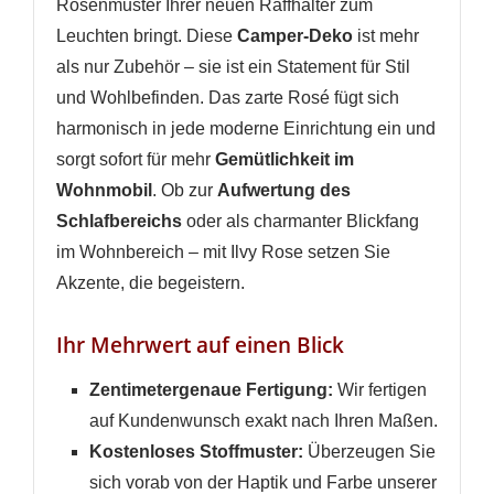
Rosenmuster Ihrer neuen Raffhalter zum
Leuchten bringt. Diese
Camper-Deko
ist mehr
als nur Zubehör – sie ist ein Statement für Stil
und Wohlbefinden. Das zarte Rosé fügt sich
harmonisch in jede moderne Einrichtung ein und
WUNSCHLISTE ERSTELLEN
sorgt sofort für mehr
Gemütlichkeit im
ANMELDEN
Wohnmobil
. Ob zur
Aufwertung des
Schlafbereichs
oder als charmanter Blickfang
Name der Wunschliste
AUF MEINE WUNSCHLISTE
Sie müssen angemeldet sein, um Artikel Ihrer
im Wohnbereich – mit Ilvy Rose setzen Sie
Wunschliste hinzufügen zu können.
Akzente, die begeistern.
Neue Liste anlegen
add_circle_outline
Anmelden
Ihr Mehrwert auf einen Blick
Wunschliste
erstellen
Zentimetergenaue Fertigung:
Wir fertigen
auf Kundenwunsch exakt nach Ihren Maßen.
Kostenloses Stoffmuster:
Überzeugen Sie
sich vorab von der Haptik und Farbe unserer