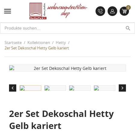
0

search
Startseite
Kollektionen
Hetty
2er Set Dekoschal Hetty Gelb kariert


2er Set Dekoschal Hetty
Gelb kariert