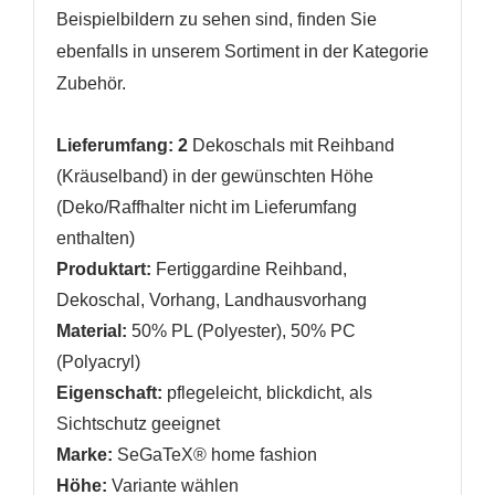
Beispielbildern zu sehen sind, finden Sie
WUNSCHLISTE ERSTELLEN
ebenfalls in unserem Sortiment in der Kategorie
ANMELDEN
Zubehör.
Name der Wunschliste
AUF MEINE WUNSCHLISTE
Sie müssen angemeldet sein, um Artikel Ihrer
Lieferumfang: 2
Dekoschals mit Reihband
Wunschliste hinzufügen zu können.
(Kräuselband) in der gewünschten Höhe
Neue Liste anlegen
add_circle_outline
(Deko/Raffhalter nicht im Lieferumfang
Anmelden
Wunschliste
enthalten)
erstellen
Produktart:
Fertiggardine Reihband,
Dekoschal, Vorhang, Landhausvorhang
Material:
50% PL (Polyester), 50% PC
(Polyacryl)
Eigenschaft:
pflegeleicht
,
blickdicht, als
Sichtschutz geeignet
Marke:
SeGaTeX® home fashion
Höhe:
Variante wählen