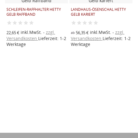
SCHLEIFEN-RAFFHALTER HETTY
LANDHAUS-ÖSENSCHAL HETTY
H
GELB RAFFBAND
GELB KARIERT
M
inkl.MwSt.
zzgl.
inkl.MwSt.
zzgl.
22,65 €
56,35 €
2
ab
2
Versandkosten
Lieferzeit: 1-2
Versandkosten
Lieferzeit: 1-2
V
Werktage
Werktage
W