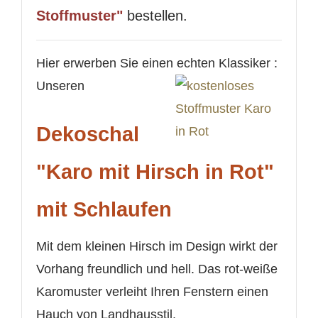
Stoffmuster"
bestellen.
Hier erwerben Sie einen echten Klassiker :
Unseren
Dekoschal
"Karo mit Hirsch in Rot"
WUNSCHLISTE ERSTELLEN
ANMELDEN
mit Schlaufen
Name der Wunschliste
AUF MEINE WUNSCHLISTE
Sie müssen angemeldet sein, um Artikel Ihrer
Wunschliste hinzufügen zu können.
M
it dem kleinen Hirsch im Design wirkt der
Neue Liste anlegen
add_circle_outline
Vorhang freundlich und hell. Das rot-weiße
Anmelden
Wunschliste
Karomuster verleiht Ihren Fenstern einen
erstellen
Hauch von Landhausstil.