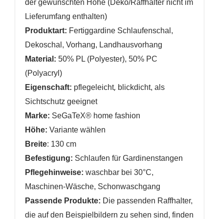
der gewünschten Höhe (Deko/Raffhalter nicht im
Lieferumfang enthalten)
Produktart:
Fertiggardine Schlaufenschal,
Dekoschal, Vorhang, Landhausvorhang
Material:
50% PL (Polyester), 50% PC
(Polyacryl)
,
Eigenschaft:
pflegeleicht
blickdicht, als
Sichtschutz geeignet
Marke:
SeGaTeX® home fashion
Höhe:
Variante wählen
Breite
: 130 cm
Befestigung:
Schlaufen für Gardinenstangen
Pflegehinweise:
waschbar bei 30°C,
Maschinen-Wäsche, Schonwaschgang
Passende Produkte:
Die passenden Raffhalter,
die auf den Beispielbildern zu sehen sind, finden