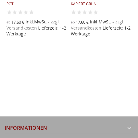
ROT
KARIERT GRÜN
R
R
inkl.MwSt.
zzgl.
inkl.MwSt.
zzgl.
2
17,60 €
17,60 €
ab
ab
Versandkosten
Lieferzeit: 1-2
Versandkosten
Lieferzeit: 1-2
1
Werktage
Werktage
V
W
INFORMATIONEN
