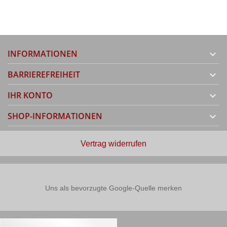
INFORMATIONEN

BARRIEREFREIHEIT

IHR KONTO

SHOP-INFORMATIONEN

Vertrag widerrufen
Uns als bevorzugte Google-Quelle merken