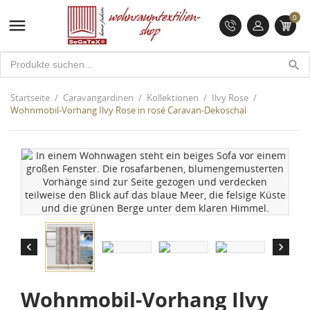
0

search
Startseite
Caravangardinen
Kollektionen
Ilvy Rose
Wohnmobil-Vorhang Ilvy Rose in rosé Caravan-Dekoschal


Wohnmobil-Vorhang Ilvy