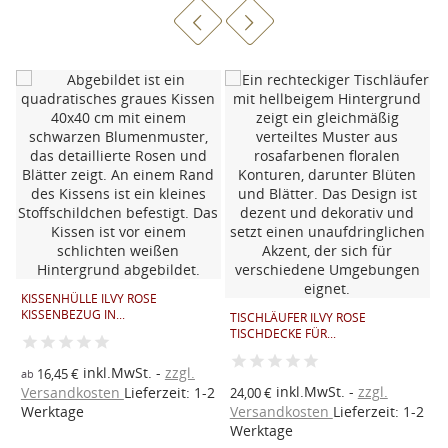
KISSENHÜLLE ILVY ROSE
R
KISSENBEZUG IN...
2
TISCHLÄUFER ILVY ROSE
TISCHDECKE FÜR...
inkl.MwSt.
zzgl.
2
16,45 €
1
ab
inkl.MwSt.
zzgl.
Versandkosten
Lieferzeit: 1-2
V
24,00 €
Werktage
Versandkosten
Lieferzeit: 1-2
W
Werktage