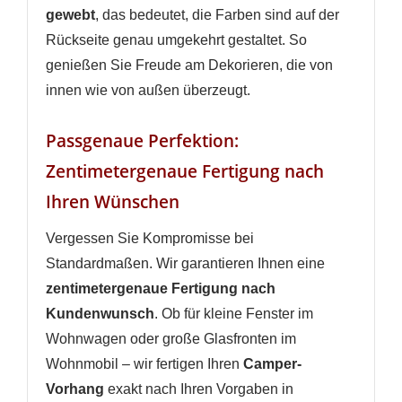
gewebt
, das bedeutet, die Farben sind auf der
Rückseite genau umgekehrt gestaltet. So
genießen Sie Freude am Dekorieren, die von
innen wie von außen überzeugt.
Passgenaue Perfektion:
Zentimetergenaue Fertigung nach
Ihren Wünschen
Vergessen Sie Kompromisse bei
Standardmaßen. Wir garantieren Ihnen eine
WUNSCHLISTE ERSTELLEN
zentimetergenaue Fertigung nach
ANMELDEN
Kundenwunsch
. Ob für kleine Fenster im
Name der Wunschliste
AUF MEINE WUNSCHLISTE
Wohnwagen oder große Glasfronten im
Sie müssen angemeldet sein, um Artikel Ihrer
Wunschliste hinzufügen zu können.
Wohnmobil – wir fertigen Ihren
Camper-
Neue Liste anlegen
add_circle_outline
Vorhang
exakt nach Ihren Vorgaben in