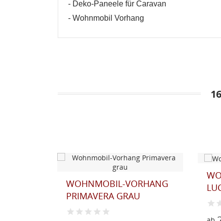
- Deko-Paneele für Caravan
- Wohnmobil Vorhang
1
WO
NG
WOHNMOBIL-VORHANG
LU
PRIMAVERA GRAU
ab