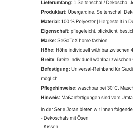
Lieferumfang:
1 Seitenschal / Dekoschal 
Produktart:
Übergardine, Seitenschal, Dek
Abbrechen
Abbrechen
Material:
100 % Polyester |
Hergestellt in 
Eigenschaft:
pflegeleicht, blickdicht
, bestic
Marke:
SeGaTeX home fashion
Höhe:
Höhe individuell wählbar zwischen 
Breite
:
Breite
individuell wählbar zwischen
Befestigung:
Universal-Reihband für Gardi
möglich
Pflegehinweise:
waschbar bei 30°C, Mas
Hinweis:
Maßanfertigungen sind vom Umta
In der Serie Joran bieten wir Ihnen folge
- Dekoschals mit Ösen
- Kissen