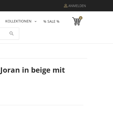
ANMELDEN
0
KOLLEKTIONEN
% SALE %
search
oran in beige mit