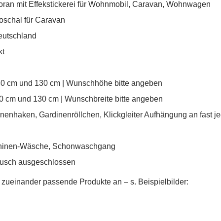
Joran mit Effekstickerei für Wohnmobil, Caravan, Wohnwagen
Neue Liste anleg
add_circle_outline
oschal
für Caravan
Anmelden
Wunschliste
Deutschland
erstellen
kt
40 cm und 130
cm | Wunschhöhe bitte angeben
 0 cm und 130
cm | Wunschbreite bitte angeben
nenhaken, Gardinenröllchen, Klickgleiter Aufhängung an fast j
chinen-Wäsche, Schonwaschgang
usch ausgeschlossen
nde zueinander passende Produkte an
– s. Beispielbilder
: