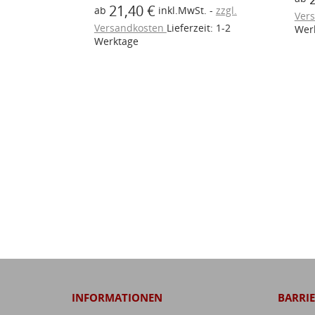
21,40 €
t.
zzgl.
ab
inkl.MwSt.
zzgl.
Ver
eit: 1-2
Versandkosten
Lieferzeit: 1-2
Wer
Werktage
INFORMATIONEN
BARRIE