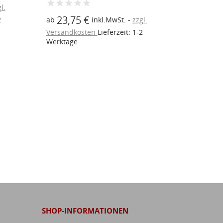
l.
23,75 €
22,30
ab
inkl.MwSt.
zzgl.
ab
2
Versandkosten
Lieferzeit: 1-2
Versandk
Werktage
Werktage
SHOP-INFORMATIONEN