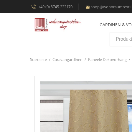
+49 (0) 3745-222170
shop@wohnraumtextili

GARDINEN & V
Startseite
Caravangardinen
Paneele Dekovorhang