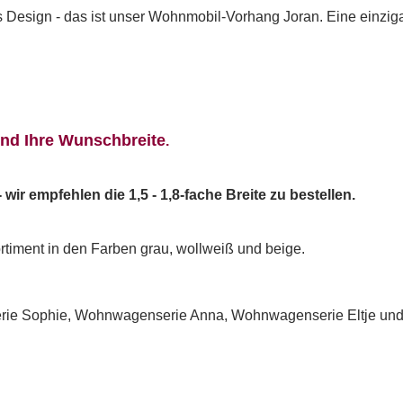
s Design - das ist unser Wohnmobil-Vorhang Joran. Eine einziga
und Ihre Wunschbreite
.
wir empfehlen die 1,5 - 1,8-fache Breite zu bestellen.
timent in den Farben grau, wollweiß und beige.
UNSCHLISTE ERSTELLEN
rie Sophie, Wohnwagenserie Anna, Wohnwagenserie Eltje un
NMELDEN
me der Wunschliste
UF MEINE WUNSCHLISTE
 müssen angemeldet sein, um Artikel Ihrer Wunschliste hinzufügen zu
nnen.