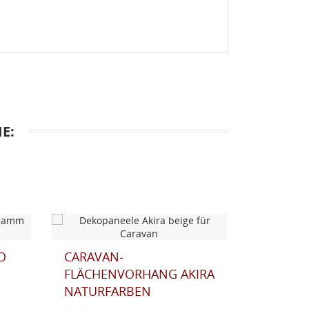
E:
O
CARAVAN-
CARAVA
FLÄCHENVORHANG AKIRA
FLÄCHE
NATURFARBEN
GRAU-B