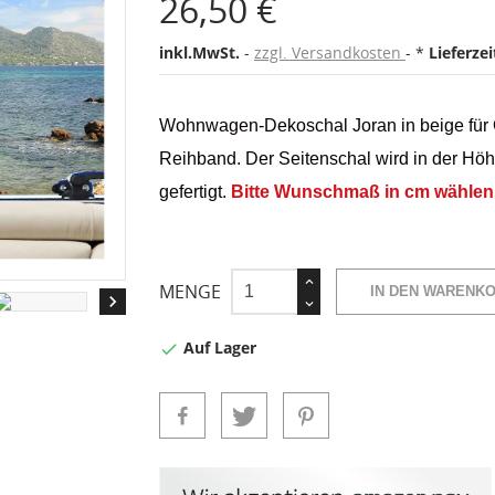
26,50 €
inkl.MwSt.
zzgl. Versandkosten
*
Lieferze
Wohnwagen-Dekoschal Joran in beige für
Reihband.
Der Seitenschal wird in der Höh
gefertigt.
Bitte Wunschmaß in cm wählen
MENGE
IN DEN WARENK

Auf Lager
