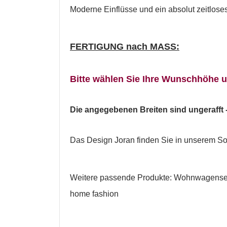
Moderne Einflüsse und ein absolut zeitlose
FERTIGUNG nach MASS:
Bitte wählen Sie Ihre Wunschhöhe 
Die angegebenen Breiten sind ungerafft - 
Das Design Joran finden Sie in unserem Sor
W
Weitere passende Produkte: Wohnwagense
A
home fashion
Na
A
Sie
kö