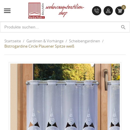
0

search
Startseite
Gardinen & Vorhänge
Scheibengardinen
Bistrogardine Circle Plauener Spitze weiß