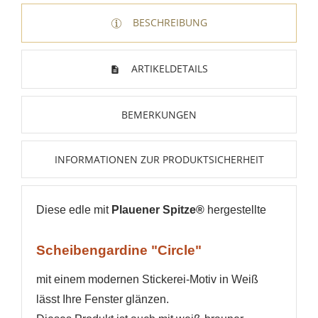
BESCHREIBUNG
ARTIKELDETAILS
BEMERKUNGEN
WUNSCHLISTE ERSTELLEN
ANMELDEN
INFORMATIONEN ZUR PRODUKTSICHERHEIT
Name der Wunschliste
AUF MEINE WUNSCHLISTE
Sie müssen angemeldet sein, um Artikel Ihrer
Wunschliste hinzufügen zu können.
Diese edle mit
Plauener Spitze®
hergestellte
Neue Liste anlegen
add_circle_outline
Anmelden
Scheibengardine "Circle"
Wunschliste
erstellen
mit einem modernen Stickerei-Motiv in Weiß
lässt Ihre Fenster glänzen.