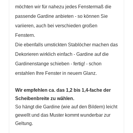
Neue Liste anlegen
add_circle_outline
möchten wir für nahezu jedes Fenstermaß die
passende Gardine anbieten - so können Sie
Anmelden
Wunschliste
erstellen
variieren, auch bei verschieden großen
Fenstern.
Die ebenfalls umstickten Stablöcher machen das
Dekorieren wirklich einfach - Gardine auf die
Gardinenstange schieben - fertig! - schon
erstahlen Ihre Fenster in neuem Glanz.
Wir empfehlen ca. das 1,2 bis 1,4-fache der
Scheibenbreite zu wählen.
So hängt die Gardine (wie auf den Bildern) leicht
gewellt und das Muster kommt wunderbar zur
Geltung.