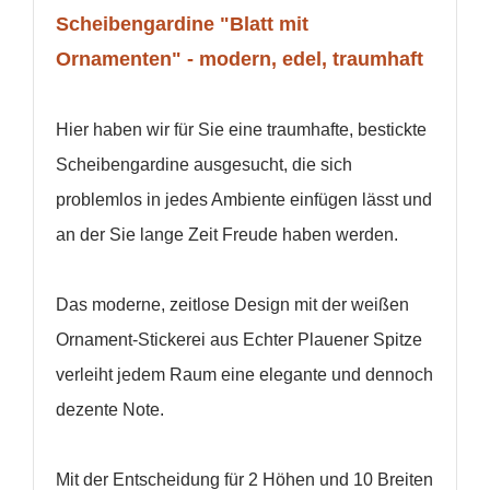
Scheibengardine "Blatt mit
Ornamenten" - modern, edel, traumhaft
Hier haben wir für Sie eine traumhafte, bestickte
Scheibengardine ausgesucht, die sich
problemlos in jedes Ambiente einfügen lässt und
an der Sie lange Zeit Freude haben werden.
Das moderne, zeitlose Design mit der weißen
Ornament-Stickerei aus Echter Plauener Spitze
WUNSCHLISTE ERSTELLEN
verleiht jedem Raum eine elegante und dennoch
ANMELDEN
dezente Note.
Name der Wunschliste
AUF MEINE WUNSCHLISTE
Sie müssen angemeldet sein, um Artikel Ihrer
Mit der Entscheidung für 2 Höhen und 10 Breiten
Wunschliste hinzufügen zu können.