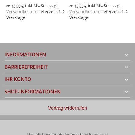
a
inkl.MwSt.
zzgl.
inkl.MwSt.
zzgl.
V
15,90 €
15,55 €
ab
ab
Versandkosten
Lieferzeit: 1-2
Versandkosten
Lieferzeit: 1-2
W
2
Werktage
Werktage
INFORMATIONEN

BARRIEREFREIHEIT

IHR KONTO

SHOP-INFORMATIONEN

Vertrag widerrufen
Uns als bevorzugte Google-Quelle merken