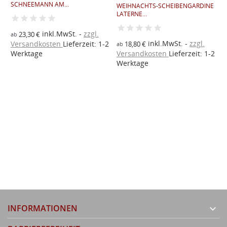
SCHNEEMANN AM...
K
WEIHNACHTS-SCHEIBENGARDINE
LATERNE...
inkl.MwSt.
zzgl.
23,30 €
ab
a
inkl.MwSt.
zzgl.
Versandkosten
Lieferzeit: 1-2
V
18,80 €
ab
2
Werktage
Versandkosten
Lieferzeit: 1-2
W
Werktage
INFORMATIONEN
