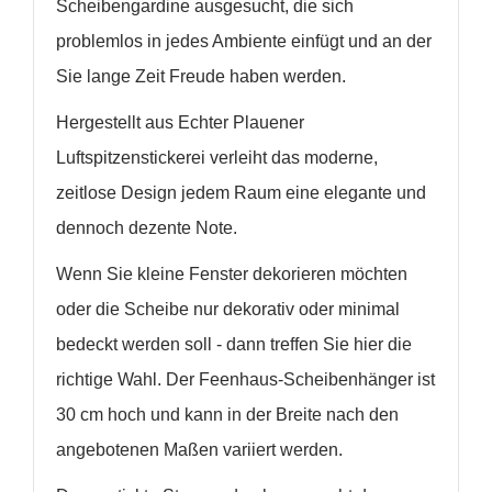
Scheibengardine ausgesucht, die sich
problemlos in jedes Ambiente einfügt und an der
Sie lange Zeit Freude haben werden.
Hergestellt aus Echter Plauener
Luftspitzenstickerei verleiht das moderne,
zeitlose Design jedem Raum eine elegante und
dennoch dezente Note.
WUNSCHLISTE ERSTELLEN
Wenn Sie kleine Fenster dekorieren möchten
ANMELDEN
oder die Scheibe nur dekorativ oder minimal
Name der Wunschliste
AUF MEINE WUNSCHLISTE
Sie müssen angemeldet sein, um Artikel Ihrer
bedeckt werden soll - dann treffen Sie hier die
Wunschliste hinzufügen zu können.
richtige Wahl. Der Feenhaus-Scheibenhänger ist
Neue Liste anlegen
add_circle_outline
30 cm hoch und kann in der Breite nach den
Anmelden
Wunschliste
angebotenen Maßen variiert werden.
erstellen