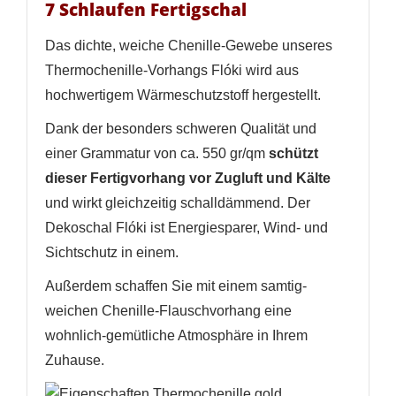
7 Schlaufen Fertigschal
Das dichte, weiche Chenille-Gewebe unseres
Thermochenille-Vorhangs Flóki wird aus
hochwertigem Wärmeschutzstoff hergestellt.
Dank der besonders schweren Qualität und
einer Grammatur von ca. 550 gr/qm
schützt
dieser Fertigvorhang vor Zugluft und Kälte
und wirkt gleichzeitig schalldämmend. Der
Dekoschal Flóki ist Energiesparer, Wind- und
WUNSCHLISTE ERSTELLEN
Sichtschutz in einem.
ANMELDEN
Außerdem schaffen Sie mit einem samtig-
Name der Wunschliste
AUF MEINE WUNSCHLISTE
weichen Chenille-Flauschvorhang eine
Sie müssen angemeldet sein, um Artikel Ihrer
Wunschliste hinzufügen zu können.
wohnlich-gemütliche Atmosphäre in Ihrem
Neue Liste anlegen
add_circle_outline
Zuhause.
Anmelden