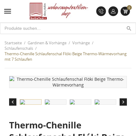
0

search
Startseite
Gardinen & Vorhänge
Vorhänge
Schlaufenschals
Thermo-Chenille Schlaufenschal Flóki Beige Thermo-Wärmevorhang
mit 7 Schlaufen


Thermo-Chenille