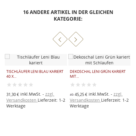
16 ANDERE ARTIKEL IN DER GLEICHEN
KATEGORIE:
T
TISCHLÄUFER LENI BLAU KARIERT
DEKOSCHAL LENI GRÜN KARIERT
2
40 X...
MIT...
1
inkl.MwSt.
zzgl.
inkl.MwSt.
zzgl.
31,30 €
45,25 €
ab
V
2
Versandkosten
Lieferzeit: 1-2
Versandkosten
Lieferzeit: 1-2
W
Werktage
Werktage