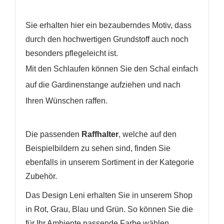
Sie erhalten hier ein bezauberndes Motiv, dass
durch den hochwertigen Grundstoff auch noch
besonders pflegeleicht ist.
Mit den Schlaufen können Sie den Schal einfach
WUNSCHLISTE ERSTELLEN
ANMELDEN
auf die Gardinenstange aufziehen und nach
Ihren Wünschen raffen.
Name der Wunschliste
AUF MEINE WUNSCHLISTE
Sie müssen angemeldet sein, um Artikel Ihrer
Wunschliste hinzufügen zu können.
Neue Liste anlegen
add_circle_outline
Die passenden
Raffhalter
, welche auf den
Beispielbildern zu sehen sind, finden Sie
Anmelden
Wunschliste
ebenfalls in unserem Sortiment in der Kategorie
erstellen
Zubehör.
Das Design Leni erhalten Sie in unserem Shop
in Rot, Grau, Blau und Grün. So können Sie die
für Ihr Ambiente passende Farbe wählen.