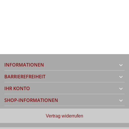
INFORMATIONEN

BARRIEREFREIHEIT

IHR KONTO

SHOP-INFORMATIONEN

Vertrag widerrufen