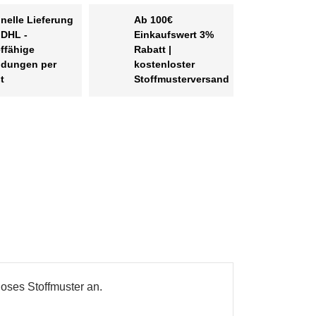
nelle Lieferung
Ab 100€
 DHL -
Einkaufswert 3%
effähige
Rabatt |
dungen per
kostenloster
t
Stoffmusterversand
en
loses Stoffmuster an.