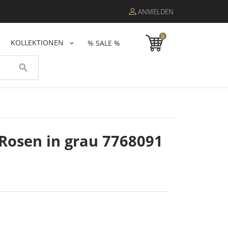
ANMELDEN
0
KOLLEKTIONEN
% SALE %
search
 Rosen in grau 7768091