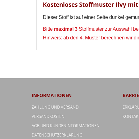
Kostenloses Stoffmuster Ilvy mit
Abbrechen
Dieser Stoff ist auf einer Seite dunkel gemust
Bitte
maximal 3
Stoffmuster zur Auswahl bes
Hinweis: ab den 4. Muster berechnen wir d
INFORMATIONEN
BARRIE
ZAHLUNG UND VERSAND
ERKLÄRU
VERSANDKOSTEN
KONTAK
AGB UND KUNDENINFORMATIONEN
DATENSCHUTZERKLÄRUNG