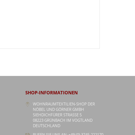
SHOP-INFORMATIONEN
WOHNRAUMTEXTILIEN-SHOP DER
NÖBEL UND GÖRNER GMBH
SIEHDICHFÜRER STRASSE 5
08223 GRÜNBACH IM VOGTLAND
DEUTSCHLAND
RUFEN SIE UNS AN: +49 (0) 3745-222170