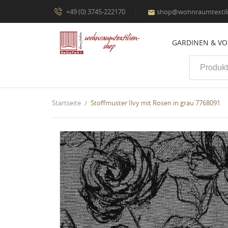
+49 (0) 3745-222170
shop@wohnraumtextili

GARDINEN & V
Startseite
Stoffmuster Ilvy mit Rosen in grau 7768091