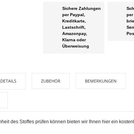
Sichere Zahlungen
Sch
per Paypal,
per
Kreditkarte,
bri
Lastschrift,
Sen
Amazonpay,
Pos
Klarna oder
Überweisung
DETAILS
ZUBEHÖR
BEMERKUNGEN
UNSCHLISTE ERSTELLEN
NMELDEN
me der Wunschliste
UF MEINE WUNSCHLISTE
 müssen angemeldet sein, um Artikel Ihrer Wunschliste hinzufügen zu
nnen.
Neue Liste anleg
add_circle_outline
eit des Stoffes prüfen können bieten wir Ihnen hier ein kosten
Anmelden