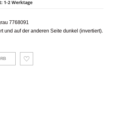
it: 1-2 Werktage
 grau 7768091
rt und auf der anderen Seite dunkel (invertiert).
ORB