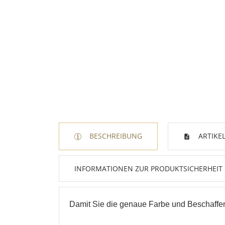
BESCHREIBUNG
ARTIKEL
W
A
INFORMATIONEN ZUR PRODUKTSICHERHEIT
Na
A
Sie
kö
Damit Sie die genaue Farbe und Beschaffenh
Abbrechen