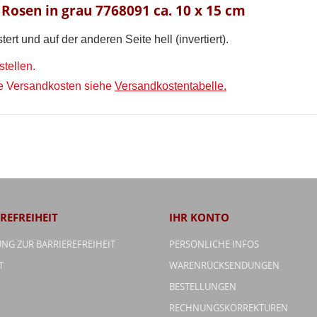
Wunschliste
 Rosen in grau 7768091 ca. 10 x 15 cm
erstellen
ert und auf der anderen Seite hell (invertiert).
tellen.
ie Versandkosten siehe
Versandkostentabelle.
REFREIHEIT
IHR KONTO
NG ZUR BARRIEREFREIHEIT
PERSÖNLICHE INFOS
T
WARENRÜCKSENDUNGEN
BESTELLUNGEN
RECHNUNGSKORREKTUREN