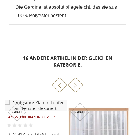
Die Gardine ist absolut pflegeleicht, das sie aus
100% Polyester besteht.
16 ANDERE ARTIKEL IN DER GLEICHEN
KATEGORIE:
RABATT
RABATT
LANGSTORE KIAN IN KUPFER...
ab
inkl.MwSt.
zzgl.
L