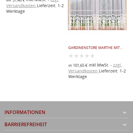
31,40 €
(
Versandkosten
Lieferzeit: 1-2
2
Werktage
V
GARDINENSTORE MARTHE MIT...
inkl.MwSt.
zzgl.
101,65 €
ab
Versandkosten
Lieferzeit: 1-2
Werktage
INFORMATIONEN

BARRIEREFREIHEIT
