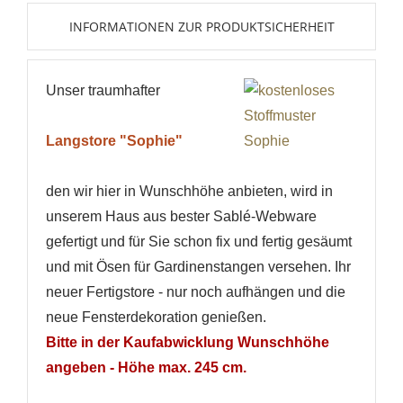
INFORMATIONEN ZUR PRODUKTSICHERHEIT
Unser traumhafter
Langstore "Sophie"
den wir hier in Wunschhöhe anbieten, wird in
WUNSCHLISTE ERSTELLEN
ANMELDEN
unserem Haus aus bester Sablé-Webware
gefertigt und für Sie schon fix und fertig gesäumt
Name der Wunschliste
AUF MEINE WUNSCHLISTE
Sie müssen angemeldet sein, um Artikel Ihrer
und mit Ösen für Gardinenstangen versehen. Ihr
Wunschliste hinzufügen zu können.
neuer Fertigstore - nur noch aufhängen und die
Neue Liste anlegen
add_circle_outline
neue Fensterdekoration genießen.
Bitte in der Kaufabwicklung Wunschhöhe
Anmelden
Wunschliste
erstellen
angeben - Höhe max. 245 cm.