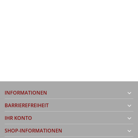
INFORMATIONEN

BARRIEREFREIHEIT

IHR KONTO

SHOP-INFORMATIONEN
