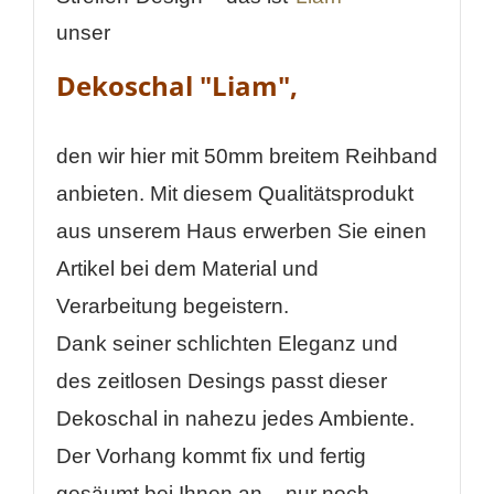
unser
Dekoschal "Liam",
den wir hier mit 50mm breitem Reihband
anbieten. Mit diesem Qualitätsprodukt
WUNSCHLISTE ERSTELLEN
ANMELDEN
aus unserem Haus erwerben Sie einen
Artikel bei dem Material und
Name der Wunschliste
AUF MEINE WUNSCHLISTE
Sie müssen angemeldet sein, um Artikel Ihrer
Wunschliste hinzufügen zu können.
Verarbeitung begeistern.
Neue Liste anlegen
add_circle_outline
Dank seiner schlichten Eleganz und
Anmelden
des zeitlosen Desings passt dieser
Wunschliste
erstellen
Dekoschal in nahezu jedes Ambiente.
Der Vorhang kommt fix und fertig
gesäumt bei Ihnen an – nur noch