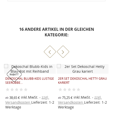
16 ANDERE ARTIKEL IN DER GLEICHEN
KATEGORIE:
RABATT
DEKOSCHAL BLUBB-KIDS LUSTIGE
2ER SET DEKOSCHAL HETTY GRAU
L
SEEROBBE...
KARIERT
inkl.MwSt.
zzgl.
inkl.MwSt.
zzgl.
38,65 €
75,25 €
ab
ab
2
V
Versandkosten
Lieferzeit: 1-2
Versandkosten
Lieferzeit: 1-2
W
Werktage
Werktage