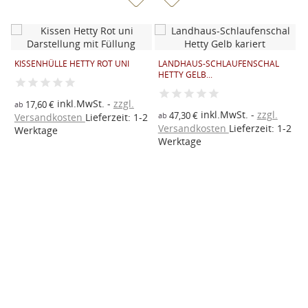
H
M
KISSENHÜLLE HETTY ROT UNI
LANDHAUS-SCHLAUFENSCHAL
HETTY GELB...
inkl.MwSt.
zzgl.
2
17,60 €
ab
inkl.MwSt.
zzgl.
47,30 €
ab
V
Versandkosten
Lieferzeit: 1-2
2
Versandkosten
Lieferzeit: 1-2
W
Werktage
Werktage