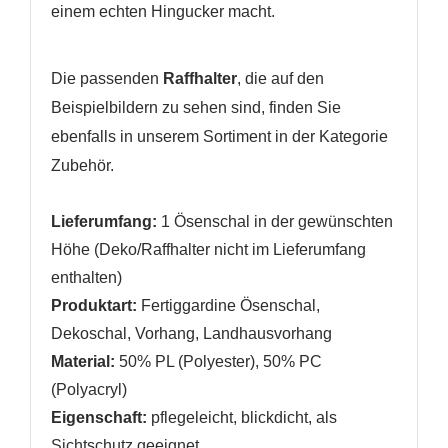
einem echten Hingucker macht.
WUNSCHLISTE ERSTELLEN
Die passenden
Raffhalter
, die auf den
ANMELDEN
Beispielbildern zu sehen sind, finden Sie
Name der Wunschliste
AUF MEINE WUNSCHLISTE
ebenfalls in unserem Sortiment in der Kategorie
Sie müssen angemeldet sein, um Artikel Ihrer
Zubehör.
Wunschliste hinzufügen zu können.
Neue Liste anlegen
add_circle_outline
Lieferumfang:
1 Ösenschal in der gewünschten
Anmelden
Wunschliste
Höhe (Deko/Raffhalter nicht im Lieferumfang
erstellen
enthalten)
Produktart:
Fertiggardine Ösenschal,
Dekoschal, Vorhang, Landhausvorhang
Material:
50% PL (Polyester), 50% PC
(Polyacryl)
Eigenschaft:
pflegeleicht
,
blickdicht, als
Sichtschutz geeignet